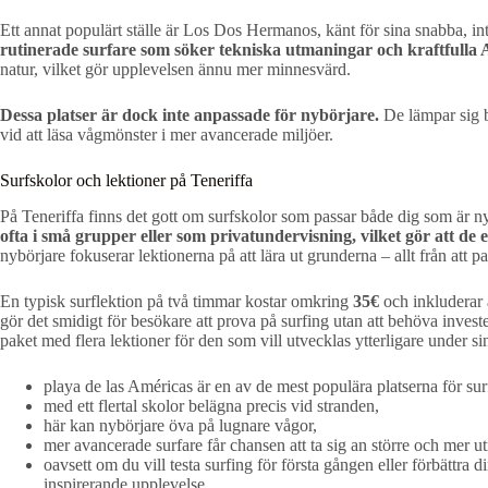
Ett annat populärt ställe är Los Dos Hermanos, känt för sina snabba, in
rutinerade surfare som söker tekniska utmaningar och kraftfulla 
natur, vilket gör upplevelsen ännu mer minnesvärd.
Dessa platser är dock inte anpassade för nybörjare.
De lämpar sig b
vid att läsa vågmönster i mer avancerade miljöer.
Surfskolor och lektioner på Teneriffa
På Teneriffa finns det gott om surfskolor som passar både dig som är n
ofta i små grupper eller som privatundervisning, vilket gör att de 
nybörjare fokuserar lektionerna på att lära ut grunderna – allt från att p
En typisk surflektion på två timmar kostar omkring
35€
och inkluderar 
gör det smidigt för besökare att prova på surfing utan att behöva inves
paket med flera lektioner för den som vill utvecklas ytterligare under sin
playa de las Américas är en av de mest populära platserna för sur
med ett flertal skolor belägna precis vid stranden,
här kan nybörjare öva på lugnare vågor,
mer avancerade surfare får chansen att ta sig an större och mer 
oavsett om du vill testa surfing för första gången eller förbättra d
inspirerande upplevelse.