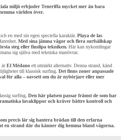
iala miljö erbjuder Teneriffa mycket mer än bara
g hemma världen över.
 och en med sin egen speciella karaktär.
Playa de las
rfarenhet.
Med sina jämna vågor och flera surfsällskap
rsta steg eller finslipa tekniken.
Här kan nykomlingar
utmana sig själva med tekniska manövrar.
, är
El Médano
ett utmärkt alternativ. Denna strand, känd
ligheter till klassisk surfing.
Det finns zoner anpassade
t val för alla – oavsett om du är nybörjare eller mer
lassig surfing.
Den här platsen passar främst de som har
dramatiska lavaklippor och kräver bättre kontroll och
som precis lär sig hantera brädan till den erfarna
rat en strand där du känner dig hemma bland vågorna.