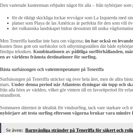
Den varierade kustremsan erbjuder något för alla – från nybörjare som pre
för de riktigt skickliga lockar revvågor som La Izquierda med si
platser som Playa de las Américas är perfekta för den som vill öva
det vulkaniska landskapet bidrar dessutom till unika vågformatio
Men Teneriffa handlar inte bara om vågorna;
ön har också en levande 
kusten finns gott om surfskolor och uthyrningsställen där både nybörjar
finslipa tekniken.
Kombinationen av pålitliga surfförhållanden, mångs
en av världens främsta destinationer för surfing.
Bästa surfsäsongen och vattentemperaturer på Teneriffa
Surfsäsongen på Teneriffa sträcker sig över hela året, men de allra bäst
mars.
Under denna period når Atlantens dyningar sin topp och sk
från alla hörn av världen, vilket gör vintern till en favoritperiod för e
strandbrott.
Sommaren däremot är idealisk för vindsurfing, tack vare starkare och m
nybörjare att testa surfing eftersom vågorna brukar vara mindre 
Se även:
Barnvänliga stränder på Teneriffa för säkert och roli