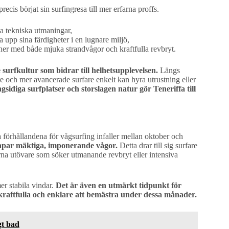
cis börjat sin surfingresa till mer erfarna proffs.
na tekniska utmaningar,
 upp sina färdigheter i en lugnare miljö,
ner med både mjuka strandvågor och kraftfulla revbryt.
surfkultur som bidrar till helhetsupplevelsen.
Längs
e och mer avancerade surfare enkelt kan hyra utrustning eller
idiga surfplatser och storslagen natur gör Teneriffa till
a förhållandena för vågsurfing infaller mellan oktober och
apar mäktiga, imponerande vågor.
Detta drar till sig surfare
rfarna utövare som söker utmanande revbryt eller intensiva
er stabila vindar.
Det är även en utmärkt tidpunkt för
kraftfulla och enklare att bemästra under dessa månader.
gt bad