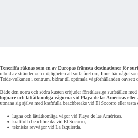
Teneriffa räknas som en av Europas främsta destinationer för surf
utbud av stränder och möjligheten att surfa året om, finns här något s
Teide-vulkanen i centrum, bidrar till optimala vågförhållanden oavsett o
Både den norra och södra kusten erbjuder förstklassiga surfställen med 
lugnare och lättåtkomliga vågorna vid Playa de las Américas eller
utmana sig själva med kraftfulla beachbreaks vid El Socorro eller testa
lugna och lättåtkomliga vågor vid Playa de las Américas,
kraftfulla beachbreaks vid El Socorro,
tekniska revvågor vid La Izquierda.