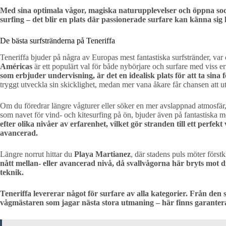
Med sina optimala vågor, magiska naturupplevelser och öppna soc
surfing – det blir en plats där passionerade surfare kan känna si
De bästa surfstränderna på Teneriffa
Teneriffa bjuder på några av Europas mest fantastiska surfstränder, var
Américas
är ett populärt val för både nybörjare och surfare med viss e
som erbjuder undervisning, är det en idealisk plats för att ta sina fö
tryggt utveckla sin skicklighet, medan mer vana åkare får chansen att 
Om du föredrar längre vågturer eller söker en mer avslappnad atmosfär
som navet för vind- och kitesurfing på ön, bjuder även på fantastiska möj
efter olika nivåer av erfarenhet, vilket gör stranden till ett perfek
avancerad.
Längre norrut hittar du
Playa Martianez
, där stadens puls möter förstk
nått mellan- eller avancerad nivå, då svallvågorna här bryts mot 
teknik.
Teneriffa levererar något för surfare av alla kategorier. Från den 
vågmästaren som jagar nästa stora utmaning – här finns garante