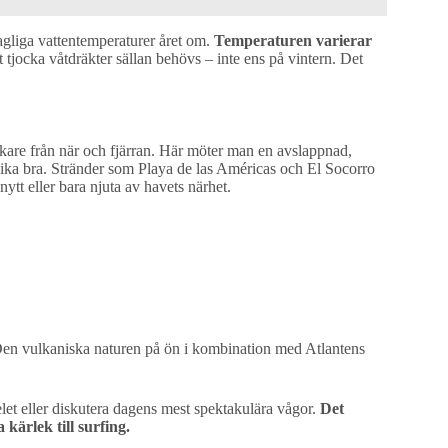
hagliga vattentemperaturer året om.
Temperaturen varierar
tt tjocka våtdräkter sällan behövs – inte ens på vintern. Det
lskare från när och fjärran. Här möter man en avslappnad,
lika bra. Stränder som Playa de las Américas och El Socorro
nytt eller bara njuta av havets närhet.
. Den vulkaniska naturen på ön i kombination med Atlantens
elet eller diskutera dagens mest spektakulära vågor.
Det
ärlek till surfing.