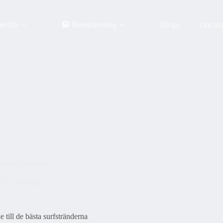
eriffa
🏨 Reseplanering
Blogg
Om os
ta surfstränderna
025
Stränder
 till de bästa surfstränderna