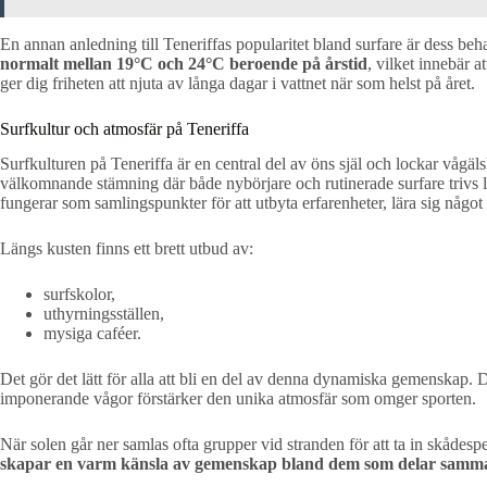
En annan anledning till Teneriffas popularitet bland surfare är dess be
normalt mellan 19°C och 24°C beroende på årstid
, vilket innebär a
ger dig friheten att njuta av långa dagar i vattnet när som helst på året.
Surfkultur och atmosfär på Teneriffa
Surfkulturen på Teneriffa är en central del av öns själ och lockar vågä
välkomnande stämning där både nybörjare och rutinerade surfare trivs 
fungerar som samlingspunkter för att utbyta erfarenheter, lära sig något 
Längs kusten finns ett brett utbud av:
surfskolor,
uthyrningsställen,
mysiga caféer.
Det gör det lätt för alla att bli en del av denna dynamiska gemenskap
imponerande vågor förstärker den unika atmosfär som omger sporten.
När solen går ner samlas ofta grupper vid stranden för att ta in skådesp
skapar en varm känsla av gemenskap bland dem som delar samma k