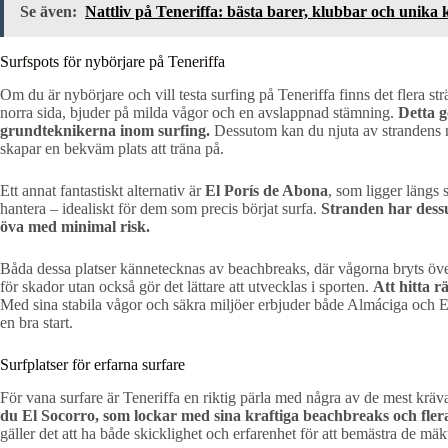
Se även:
Nattliv på Teneriffa: bästa barer, klubbar och unika 
Surfspots för nybörjare på Teneriffa
Om du är nybörjare och vill testa surfing på Teneriffa finns det flera st
norra sida, bjuder på milda vågor och en avslappnad stämning.
Detta gö
grundteknikerna inom surfing.
Dessutom kan du njuta av strandens 
skapar en bekväm plats att träna på.
Ett annat fantastiskt alternativ är
El Porís de Abona
, som ligger längs
hantera – idealiskt för dem som precis börjat surfa.
Stranden har dess
öva med minimal risk.
Båda dessa platser kännetecknas av beachbreaks, där vågorna bryts över s
för skador utan också gör det lättare att utvecklas i sporten.
Att hitta r
Med sina stabila vågor och säkra miljöer erbjuder både Almáciga och El 
en bra start.
Surfplatser för erfarna surfare
För vana surfare är Teneriffa en riktig pärla med några av de mest kräv
du El Socorro, som lockar med sina kraftiga beachbreaks och fle
gäller det att ha både skicklighet och erfarenhet för att bemästra de mä