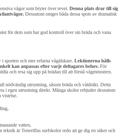
tensiva vågor som bryter över revet.
Denna plats drar till sig
Atlantvågor.
Dessutom omges båda dessa spots av dramatisk
äst för dem som har god kontroll över sin bräda och vana
y i sporten och mer erfarna vågälskare.
Lektionerna hålls
enkelt kan anpassas efter varje deltagares behov.
För
addla och resa sig upp på brädan till att förstå vågmönstren.
all nödvändig utrustning, såsom bräda och våtdräkt. Detta
tera i egen utrustning direkt. Många skolor erbjuder dessutom
 vistelse.
fing,
utmanande vatten,
in teknik är Teneriffas surfskolor redo att ge dig en säker och