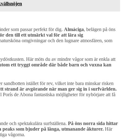
kvällsnöjen
ränder som passar perfekt för dig.
Almáciga
, belägen på öns
r den till ett utmärkt val för att lära sig
natursköna omgivningar och den lugnare atmosfären, som
 sydöstkusten. Här möts du av mindre vågor som är enkla att
utom ett tryggt område där både barn och vuxna kan
andbotten istället för rev, vilket inte bara minskar risken
ätt strand är avgörande när man ger sig in i surfvärlden.
Porís de Abona fantastiska möjligheter för nybörjare att få
ande och spektakulära surfställena.
På öns norra sida hittar
ra peaks som bjuder på långa, utmanande åkturer.
Här
ktiga vågorna.