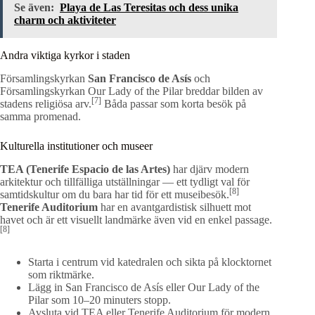
Se även:
Playa de Las Teresitas och dess unika
charm och aktiviteter
Andra viktiga kyrkor i staden
Församlingskyrkan
San Francisco de Asís
och
Församlingskyrkan Our Lady of the Pilar breddar bilden av
[7]
stadens religiösa arv.
Båda passar som korta besök på
samma promenad.
Kulturella institutioner och museer
TEA (Tenerife Espacio de las Artes)
har djärv modern
arkitektur och tillfälliga utställningar — ett tydligt val för
[8]
samtidskultur om du bara har tid för ett museibesök.
Tenerife Auditorium
har en avantgardistisk silhuett mot
havet och är ett visuellt landmärke även vid en enkel passage.
[8]
Starta i centrum vid katedralen och sikta på klocktornet
som riktmärke.
Lägg in San Francisco de Asís eller Our Lady of the
Pilar som 10–20 minuters stopp.
Avsluta vid TEA eller Tenerife Auditorium för modern