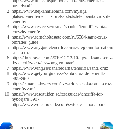
https://www.tui.se/inspiration/santa-cruz-teneriffas-
huvudstad/
https://www.hejkanarieoarna.com/mysiga-
platser/tenerife/den-historiska-stadsdelen-santa-cruz-de-
tenerife/
https://www.cestee.se/resmal/spanien/teneriffa/santa-
cruz-de-tenerife
https://www.serneholtestate.com/sv/6584-santa-cruz-
omrades-guide
https://www.myguidetenerife.com/sv/regioninformation/
santa-cruz
https://liniztravel.com/2019/12/12/10-tips-till-santa-cruz-
de-tenerife-och-dess-omgivningar/
https://www.ving.se/kanarieoarna/teneriffa/santa-cruz
https://www.getyourguide.se/santa-cruz-de-teneriffa-
l4993/ttd/
https://canarias-lovers.com/sv/varfor-besoka-santa-cruz-
tenerife-vart/
https://www.reseguiden.se/reseguider/teneriffa-for-
nyborjare-3907
https://www.volcanoteide.com/sv/teide-nationalpark
PREVIOUS
NEXT