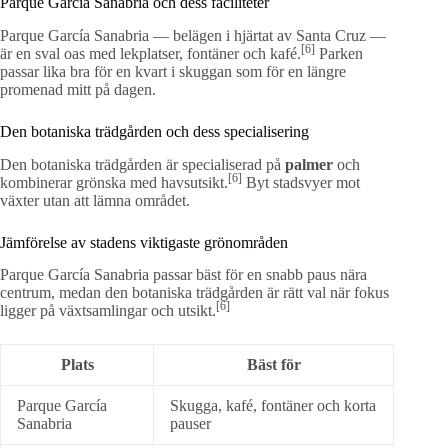
Parque García Sanabria och dess faciliteter
Parque García Sanabria — belägen i hjärtat av Santa Cruz —
[6]
är en sval oas med lekplatser, fontäner och kafé.
Parken
passar lika bra för en kvart i skuggan som för en längre
promenad mitt på dagen.
Den botaniska trädgården och dess specialisering
Den botaniska trädgården är specialiserad på
palmer
och
[6]
kombinerar grönska med havsutsikt.
Byt stadsvyer mot
växter utan att lämna området.
Jämförelse av stadens viktigaste grönområden
Parque García Sanabria passar bäst för en snabb paus nära
centrum, medan den botaniska trädgården är rätt val när fokus
[6]
ligger på växtsamlingar och utsikt.
Plats
Bäst för
Parque García
Skugga, kafé, fontäner och korta
Sanabria
pauser