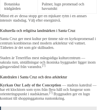
Botaniska
Palmer, lugn promenad och
trädgården
havsutsikt
Minst ett av dessa stopp ger en mjukare rytm i en annars
intensiv stadsdag. Välj efter energinivå.
Kulturella och religiösa landmärken i Santa Cruz
Santa Cruz ger mest kultur per timme när en kyrkopromenad i
centrum kombineras med modern arkitektur vid vattnet.
Tätheten är det som gör skillnaden.
Staden är Teneriffas mest mångsidiga kulturcentrum —
sakrala rum, utställningar och ikoniska byggnader ligger inom
[7]
gångavstånd från varandra.
Katedralen i Santa Cruz och dess arkitektur
Kyrkan Our Lady of the Conception
— stadens katedral —
har ett klocktorn som syns från flera håll och fungerar som
[7]
orienteringspunkt i stadskärnan.
Byggnaden ger en lugn
kontrast till shoppinggatorna runtomkring.