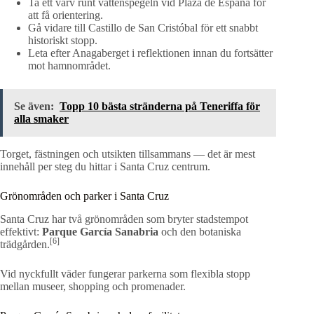
Ta ett varv runt vattenspegeln vid Plaza de España för
att få orientering.
Gå vidare till Castillo de San Cristóbal för ett snabbt
historiskt stopp.
Leta efter Anagaberget i reflektionen innan du fortsätter
mot hamnområdet.
Se även:
Topp 10 bästa stränderna på Teneriffa för
alla smaker
Torget, fästningen och utsikten tillsammans — det är mest
innehåll per steg du hittar i Santa Cruz centrum.
Grönområden och parker i Santa Cruz
Santa Cruz har två grönområden som bryter stadstempot
effektivt:
Parque García Sanabria
och den botaniska
[6]
trädgården.
Vid nyckfullt väder fungerar parkerna som flexibla stopp
mellan museer, shopping och promenader.