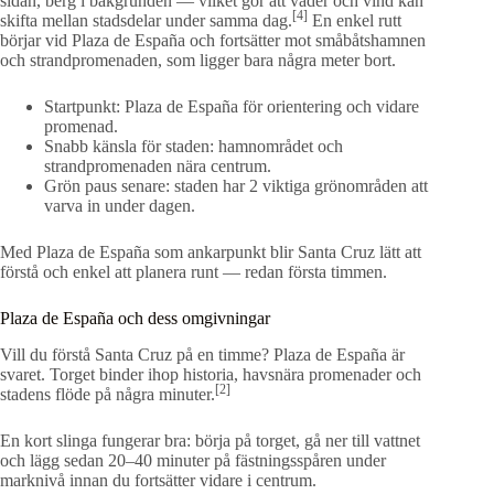
sidan, berg i bakgrunden — vilket gör att väder och vind kan
[4]
skifta mellan stadsdelar under samma dag.
En enkel rutt
börjar vid Plaza de España och fortsätter mot småbåtshamnen
och strandpromenaden, som ligger bara några meter bort.
Startpunkt: Plaza de España för orientering och vidare
promenad.
Snabb känsla för staden: hamnområdet och
strandpromenaden nära centrum.
Grön paus senare: staden har 2 viktiga grönområden att
varva in under dagen.
Med Plaza de España som ankarpunkt blir Santa Cruz lätt att
förstå och enkel att planera runt — redan första timmen.
Plaza de España och dess omgivningar
Vill du förstå Santa Cruz på en timme? Plaza de España är
svaret. Torget binder ihop historia, havsnära promenader och
[2]
stadens flöde på några minuter.
En kort slinga fungerar bra: börja på torget, gå ner till vattnet
och lägg sedan 20–40 minuter på fästningsspåren under
marknivå innan du fortsätter vidare i centrum.