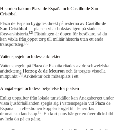
Historien bakom Plaza de España och Castillo de San
Cristóbal
Plaza de España byggdes direkt på resterna av
Castillo de
San Cristóbal
— platsen vilar bokstavligen på stadens
[2]
försvarshistoria.
Fästningen är öppen för besökare, så du
kan växla från öppet torg till militär historia utan ett enda
[2]
transportsteg.
Vattenspegeln och dess arkitekter
Vattenspegeln på Plaza de España ritades av de schweiziska
arkitekterna
Herzog & de Meuron
och är torgets visuella
[5]
mittpunkt.
Arkitektur och mötesplats i ett.
Anagaberget och dess betydelse för platsen
Enligt uppgifter från lokala turistkällor kan Anagaberget under
vissa ljusförhållanden spegla sig i vattenspegeln vid Plaza de
España — reflektionen kopplar torget till Teneriffas
[5]
dramatiska landskap.
En kort paus här ger en överblicksbild
av hela ön på en gång.