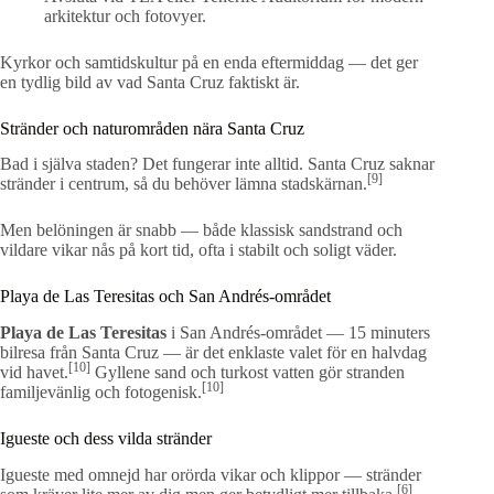
arkitektur och fotovyer.
Kyrkor och samtidskultur på en enda eftermiddag — det ger
en tydlig bild av vad Santa Cruz faktiskt är.
Stränder och naturområden nära Santa Cruz
Bad i själva staden? Det fungerar inte alltid. Santa Cruz saknar
[9]
stränder i centrum, så du behöver lämna stadskärnan.
Men belöningen är snabb — både klassisk sandstrand och
vildare vikar nås på kort tid, ofta i stabilt och soligt väder.
Playa de Las Teresitas och San Andrés-området
Playa de Las Teresitas
i San Andrés-området — 15 minuters
bilresa från Santa Cruz — är det enklaste valet för en halvdag
[10]
vid havet.
Gyllene sand och turkost vatten gör stranden
[10]
familjevänlig och fotogenisk.
Igueste och dess vilda stränder
Igueste med omnejd har orörda vikar och klippor — stränder
[6]