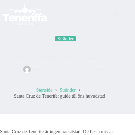
Skip
to
content
Stränder
Santa Cruz de Tenerife: guide till öns huvudstad
Andersson
mars 2, 2026
Stränder
Startsida
Stränder
Santa Cruz de Tenerife: guide till öns huvudstad
Santa Cruz de Tenerife är ingen transitstad. De flesta missar