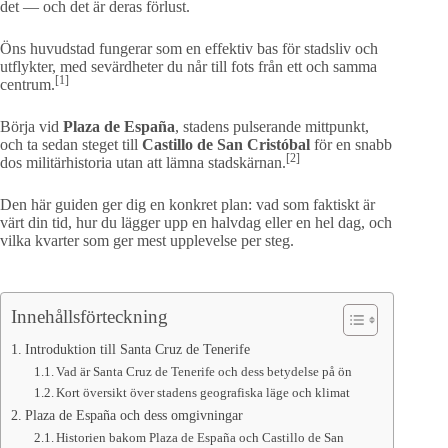
det — och det är deras förlust.
Öns huvudstad fungerar som en effektiv bas för stadsliv och
utflykter, med sevärdheter du når till fots från ett och samma
[1]
centrum.
Börja vid
Plaza de España
, stadens pulserande mittpunkt,
och ta sedan steget till
Castillo de San Cristóbal
för en snabb
[2]
dos militärhistoria utan att lämna stadskärnan.
Den här guiden ger dig en konkret plan: vad som faktiskt är
värt din tid, hur du lägger upp en halvdag eller en hel dag, och
vilka kvarter som ger mest upplevelse per steg.
Innehållsförteckning
Introduktion till Santa Cruz de Tenerife
Vad är Santa Cruz de Tenerife och dess betydelse på ön
Kort översikt över stadens geografiska läge och klimat
Plaza de España och dess omgivningar
Historien bakom Plaza de España och Castillo de San