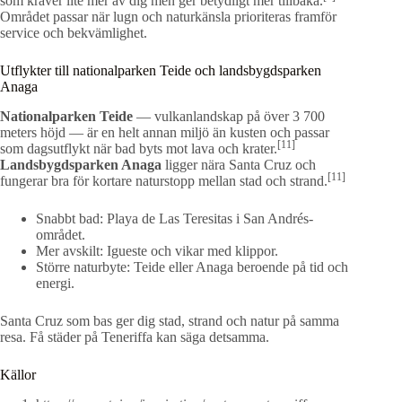
som kräver lite mer av dig men ger betydligt mer tillbaka.
Området passar när lugn och naturkänsla prioriteras framför
service och bekvämlighet.
Utflykter till nationalparken Teide och landsbygdsparken
Anaga
Nationalparken Teide
— vulkanlandskap på över 3 700
meters höjd — är en helt annan miljö än kusten och passar
[11]
som dagsutflykt när bad byts mot lava och krater.
Landsbygdsparken Anaga
ligger nära Santa Cruz och
[11]
fungerar bra för kortare naturstopp mellan stad och strand.
Snabbt bad: Playa de Las Teresitas i San Andrés-
området.
Mer avskilt: Igueste och vikar med klippor.
Större naturbyte: Teide eller Anaga beroende på tid och
energi.
Santa Cruz som bas ger dig stad, strand och natur på samma
resa. Få städer på Teneriffa kan säga detsamma.
Källor