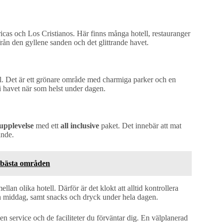
cas och Los Cristianos. Här finns många hotell, restauranger
rån den gyllene sanden och det glittrande havet.
al. Det är ett grönare område med charmiga parker och en
 i havet när som helst under dagen.
upplevelse
med ett
all inclusive
paket. Det innebär att mat
ande.
h bästa områden
ellan olika hotell. Därför är det klokt att alltid kontrollera
och middag, samt snacks och dryck under hela dagen.
den service och de faciliteter du förväntar dig. En välplanerad