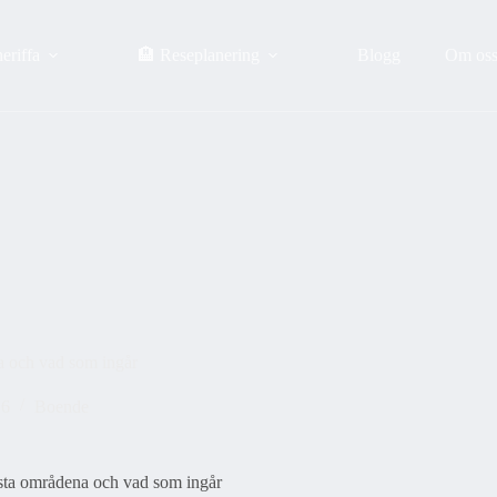
eriffa
🏨 Reseplanering
Blogg
Om os
na och vad som ingår
26
Boende
ästa områdena och vad som ingår