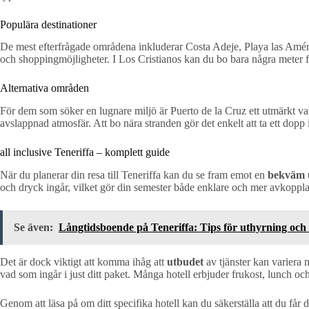
Populära destinationer
De mest efterfrågade områdena inkluderar Costa Adeje, Playa las Améri
och shoppingmöjligheter. I Los Cristianos kan du bo bara några meter f
Alternativa områden
För dem som söker en lugnare miljö är Puerto de la Cruz ett utmärkt v
avslappnad atmosfär. Att bo nära stranden gör det enkelt att ta ett dopp
all inclusive Teneriffa – komplett guide
När du planerar din resa till Teneriffa kan du se fram emot en
bekväm 
och dryck ingår, vilket gör din semester både enklare och mer avkoppl
Se även:
Långtidsboende på Teneriffa: Tips för uthyrning oc
Det är dock viktigt att komma ihåg att
utbudet
av tjänster kan variera m
vad som ingår i just ditt paket. Många hotell erbjuder frukost, lunch 
Genom att läsa på om ditt specifika hotell kan du säkerställa att du får 