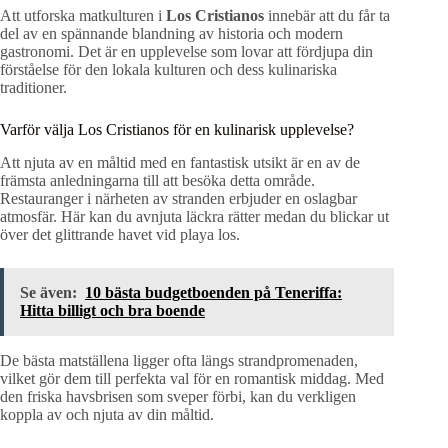
Att utforska matkulturen i
Los Cristianos
innebär att du får ta
del av en spännande blandning av historia och modern
gastronomi. Det är en upplevelse som lovar att fördjupa din
förståelse för den lokala kulturen och dess kulinariska
traditioner.
Varför välja Los Cristianos för en kulinarisk upplevelse?
Att njuta av en måltid med en fantastisk utsikt är en av de
främsta anledningarna till att besöka detta område.
Restauranger i närheten av stranden erbjuder en oslagbar
atmosfär. Här kan du avnjuta läckra rätter medan du blickar ut
över det glittrande havet vid playa los.
Se även:
10 bästa budgetboenden på Teneriffa:
Hitta billigt och bra boende
De bästa matställena ligger ofta längs strandpromenaden,
vilket gör dem till perfekta val för en romantisk middag. Med
den friska havsbrisen som sveper förbi, kan du verkligen
koppla av och njuta av din måltid.