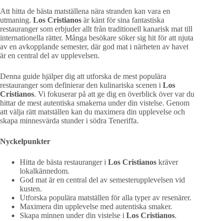
Att hitta de bästa matställena nära stranden kan vara en
utmaning.
Los Cristianos
är känt för sina fantastiska
restauranger som erbjuder allt från traditionell kanarisk mat till
internationella rätter. Många besökare söker sig hit för att njuta
av en avkopplande semester, där god mat i närheten av havet
är en central del av upplevelsen.
Denna guide hjälper dig att utforska de mest populära
restauranger som definierar den kulinariska scenen i
Los
Cristianos
. Vi fokuserar på att ge dig en överblick över var du
hittar de mest autentiska smakerna under din vistelse. Genom
att välja rätt matställen kan du maximera din upplevelse och
skapa minnesvärda stunder i södra Teneriffa.
Nyckelpunkter
Hitta de bästa restauranger i
Los Cristianos
kräver
lokalkännedom.
God mat är en central del av semesterupplevelsen vid
kusten.
Utforska populära matställen för alla typer av resenärer.
Maximera din upplevelse med autentiska smaker.
Skapa minnen under din vistelse i
Los Cristianos
.