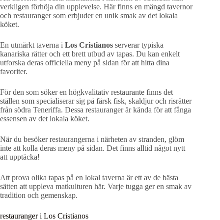
verkligen förhöja din upplevelse. Här finns en mängd tavernor
och restauranger som erbjuder en unik smak av det lokala
köket.
En utmärkt taverna i
Los Cristianos
serverar typiska
kanariska rätter och ett brett utbud av tapas. Du kan enkelt
utforska deras officiella meny på sidan för att hitta dina
favoriter.
För den som söker en högkvalitativ restaurante finns det
ställen som specialiserar sig på färsk fisk, skaldjur och risrätter
från södra Teneriffa. Dessa restauranger är kända för att fånga
essensen av det lokala köket.
När du besöker restaurangerna i närheten av stranden, glöm
inte att kolla deras meny på sidan. Det finns alltid något nytt
att upptäcka!
Att prova olika tapas på en lokal taverna är ett av de bästa
sätten att uppleva matkulturen här. Varje tugga ger en smak av
tradition och gemenskap.
restauranger i Los Cristianos