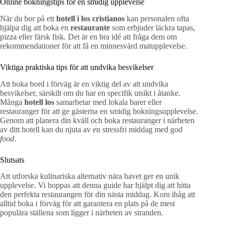
Online bokningstips för en smidig upplevelse
När du bor på ett
hotell i los cristianos
kan personalen ofta
hjälpa dig att boka en
restaurante
som erbjuder läckra tapas,
pizza eller färsk fisk. Det är en bra idé att fråga dem om
rekommendationer för att få en minnesvärd matupplevelse.
Viktiga praktiska tips för att undvika besvikelser
Att boka bord i förväg är en viktig del av att undvika
besvikelser, särskilt om du har en specifik utsikt i åtanke.
Många
hotell los
samarbetar med lokala barer eller
restauranger för att ge gästerna en smidig bokningsupplevelse.
Genom att planera din kväll och boka restauranger i närheten
av ditt hotell kan du njuta av en stressfri middag med god
food
.
Slutsats
Att utforska kulinariska alternativ nära havet ger en unik
upplevelse. Vi hoppas att denna guide har hjälpt dig att hitta
den perfekta restaurangen för din nästa middag. Kom ihåg att
alltid boka i förväg för att garantera en plats på de mest
populära ställena som ligger i närheten av stranden.