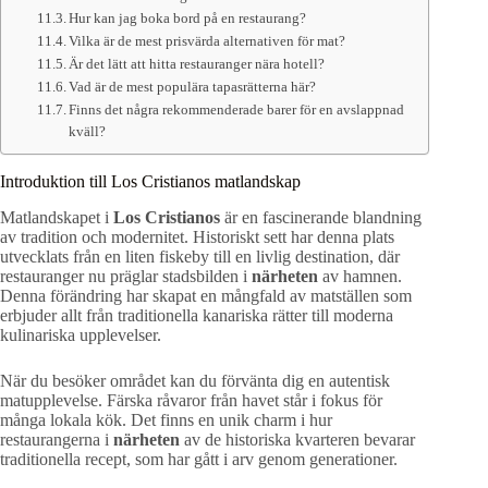
Hur kan jag boka bord på en restaurang?
Vilka är de mest prisvärda alternativen för mat?
Är det lätt att hitta restauranger nära hotell?
Vad är de mest populära tapasrätterna här?
Finns det några rekommenderade barer för en avslappnad
kväll?
Introduktion till Los Cristianos matlandskap
Matlandskapet i
Los Cristianos
är en fascinerande blandning
av tradition och modernitet. Historiskt sett har denna plats
utvecklats från en liten fiskeby till en livlig destination, där
restauranger nu präglar stadsbilden i
närheten
av hamnen.
Denna förändring har skapat en mångfald av matställen som
erbjuder allt från traditionella kanariska rätter till moderna
kulinariska upplevelser.
När du besöker området kan du förvänta dig en autentisk
matupplevelse. Färska råvaror från havet står i fokus för
många lokala kök. Det finns en unik charm i hur
restaurangerna i
närheten
av de historiska kvarteren bevarar
traditionella recept, som har gått i arv genom generationer.