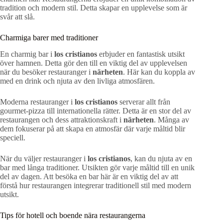
tradition och modern stil. Detta skapar en upplevelse som är
svår att slå.
Charmiga barer med traditioner
En charmig bar i
los cristianos
erbjuder en fantastisk utsikt
över hamnen. Detta gör den till en viktig del av upplevelsen
när du besöker restauranger i
närheten
. Här kan du koppla av
med en drink och njuta av den livliga atmosfären.
Moderna restauranger i
los cristianos
serverar allt från
gourmet-pizza till internationella rätter. Detta är en stor del av
restaurangen och dess attraktionskraft i
närheten
. Många av
dem fokuserar på att skapa en atmosfär där varje måltid blir
speciell.
När du väljer restauranger i
los cristianos
, kan du njuta av en
bar med långa traditioner. Utsikten gör varje måltid till en unik
del av dagen. Att besöka en bar här är en viktig del av att
förstå hur restaurangen integrerar traditionell stil med modern
utsikt.
Tips för hotell och boende nära restaurangerna