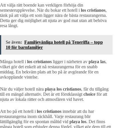
Att välja rätt boende kan verkligen förhöja din
semesterupplevelse. När du bokar ett hotell i
los cristianos
,
tänk på att välja ett som ligger nära de bästa restaurangerna.
Detta ger dig möjlighet att njuta av god mat utan att behöva
resa långt.
Se även:
Familjevänliga hotell på Teneriffa – topp
10 för barnfamiljer
Många hotell i
los cristianos
ligger i närheten av
playa las
,
vilket gör det enkelt att nå restaurangerna för en snabb
middag. En bekväm plats att bo på är avgörande för en
avkopplande vistelse.
När du väljer hotell nära
playa los cristianos
, får du tillgång
till en mängd alternativ. Det är ett förstklassigt
choice
för att
njuta av lokala rätter och atmosfären vid havet.
Att bo på ett hotell i
los cristianos
innebär att du har
restaurangerna inom räckhåll. Varje restaurang blir
lättillgänglig för en spontan måltid vid
playa los
. Det finns
många hotell som erbjuder denna fördel, vilket gör dem till ett