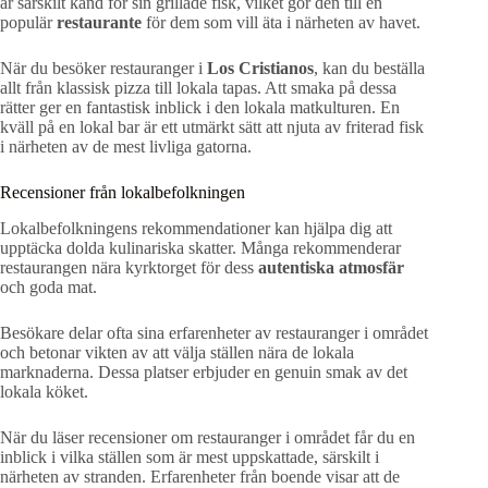
är särskilt känd för sin grillade fisk, vilket gör den till en
populär
restaurante
för dem som vill äta i närheten av havet.
När du besöker restauranger i
Los Cristianos
, kan du beställa
allt från klassisk pizza till lokala tapas. Att smaka på dessa
rätter ger en fantastisk inblick i den lokala matkulturen. En
kväll på en lokal bar är ett utmärkt sätt att njuta av friterad fisk
i närheten av de mest livliga gatorna.
Recensioner från lokalbefolkningen
Lokalbefolkningens rekommendationer kan hjälpa dig att
upptäcka dolda kulinariska skatter. Många rekommenderar
restaurangen nära kyrktorget för dess
autentiska atmosfär
och goda mat.
Besökare delar ofta sina erfarenheter av restauranger i området
och betonar vikten av att välja ställen nära de lokala
marknaderna. Dessa platser erbjuder en genuin smak av det
lokala köket.
När du läser recensioner om restauranger i området får du en
inblick i vilka ställen som är mest uppskattade, särskilt i
närheten av stranden. Erfarenheter från boende visar att de