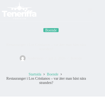
Skip
to
content
Boende
Restauranger i Los Cristianos – var äter man bäst nära
stranden?
Andersson
juli 2, 2026
Boende
Startsida
Boende
Restauranger i Los Cristianos – var äter man bäst nära
stranden?