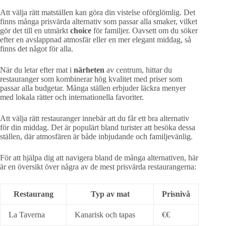
Att välja rätt matställen kan göra din vistelse oförglömlig. Det
finns många prisvärda alternativ som passar alla smaker, vilket
gör det till en utmärkt
choice
för familjer. Oavsett om du söker
efter en avslappnad atmosfär eller en mer elegant middag, så
finns det något för alla.
När du letar efter mat i
närheten
av centrum, hittar du
restauranger som kombinerar hög kvalitet med priser som
passar alla budgetar. Många ställen erbjuder läckra menyer
med lokala rätter och internationella favoriter.
Att välja rätt restauranger innebär att du får ett bra alternativ
för din middag. Det är populärt bland turister att besöka dessa
ställen, där atmosfären är både inbjudande och familjevänlig.
För att hjälpa dig att navigera bland de många alternativen, här
är en översikt över några av de mest prisvärda restaurangerna:
Restaurang
Typ av mat
Prisnivå
La Taverna
Kanarisk och tapas
€€