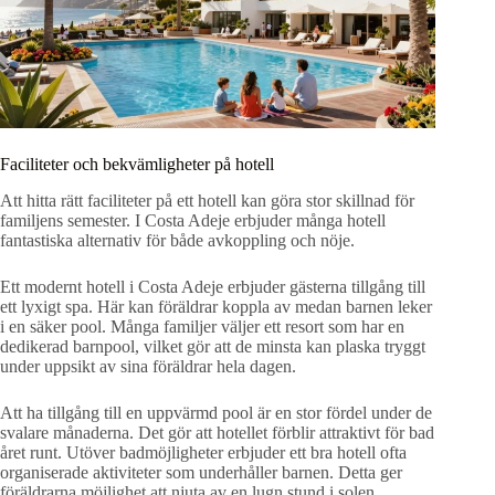
Faciliteter och bekvämligheter på hotell
Att hitta rätt faciliteter på ett hotell kan göra stor skillnad för
familjens semester. I Costa Adeje erbjuder många hotell
fantastiska alternativ för både avkoppling och nöje.
Ett modernt hotell i Costa Adeje erbjuder gästerna tillgång till
ett lyxigt spa. Här kan föräldrar koppla av medan barnen leker
i en säker pool. Många familjer väljer ett resort som har en
dedikerad barnpool, vilket gör att de minsta kan plaska tryggt
under uppsikt av sina föräldrar hela dagen.
Att ha tillgång till en uppvärmd pool är en stor fördel under de
svalare månaderna. Det gör att hotellet förblir attraktivt för bad
året runt. Utöver badmöjligheter erbjuder ett bra hotell ofta
organiserade aktiviteter som underhåller barnen. Detta ger
föräldrarna möjlighet att njuta av en lugn stund i solen.