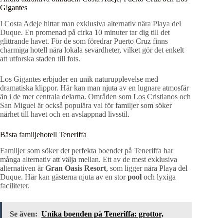
Gigantes
I Costa Adeje hittar man exklusiva alternativ nära Playa del
Duque. En promenad på cirka 10 minuter tar dig till det
glittrande havet. För de som föredrar Puerto Cruz finns
charmiga hotell nära lokala sevärdheter, vilket gör det enkelt
att utforska staden till fots.
Los Gigantes erbjuder en unik naturupplevelse med
dramatiska klippor. Här kan man njuta av en lugnare atmosfär
än i de mer centrala delarna. Områden som Los Cristianos och
San Miguel är också populära val för familjer som söker
närhet till havet och en avslappnad livsstil.
Bästa familjehotell Teneriffa
Familjer som söker det perfekta boendet på Teneriffa har
många alternativ att välja mellan. Ett av de mest exklusiva
alternativen är
Gran Oasis Resort
, som ligger nära Playa del
Duque. Här kan gästerna njuta av en stor
pool
och lyxiga
faciliteter.
Se även:
Unika boenden på Teneriffa: grottor,