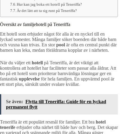
Hur kan jag boka ett hotell på Teneriffa?
Är det lätt att ta sig runt på Teneriffa?
Översikt av familjehotell på Teneriffa
Ett hotell som erbjuder något för alla är en nyckel till en
lyckad semester. Många familjer söker boenden där både barn
och vuxna kan trivas. En stor
pool
är ofta en central punkt där
barnen kan leka, medan föräldrarna kopplar av i närheten.
När du väljer ett
hotell
på Teneriffa, är det viktigt att
kontrollera att hotellet har faciliteter som passar alla åldrar. Att
bo på ett hotell som prioriterar barnvänliga lösningar ger en
fantastisk
upplevelse
för hela familjen. En uppvärmd pool är
ett stort plus, särskilt under svalare kvällar.
Se även:
Flytta till Teneriffa: Guide för en lyckad
permanent flytt
Teneriffa är ett populärt resmål för familjer. Ett bra
hotel
tenerife
erbjuder ofta närhet till både hav och berg. Det skapar
en varierad och spännande miljö för alla. Många gäster