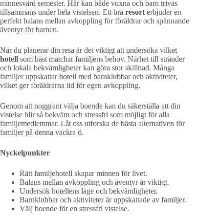
minnesvärd semester. Här kan både vuxna och barn trivas
tillsammans under hela vistelsen. Ett bra
resort
erbjuder en
perfekt balans mellan avkoppling för föräldrar och spännande
äventyr för barnen.
När du planerar din resa är det viktigt att undersöka vilket
hotell
som bäst matchar familjens behov. Närhet till stränder
och lokala bekvämligheter kan göra stor skillnad. Många
familjer uppskattar hotell med barnklubbar och aktiviteter,
vilket ger föräldrarna tid för egen avkoppling.
Genom att noggrant välja boende kan du säkerställa att din
vistelse blir så bekväm och stressfri som möjligt för alla
familjemedlemmar. Låt oss utforska de bästa alternativen för
familjer på denna vackra ö.
Nyckelpunkter
Rätt familjehotell skapar minnen för livet.
Balans mellan avkoppling och äventyr är viktigt.
Undersök hotellens läge och bekvämligheter.
Barnklubbar och aktiviteter är uppskattade av familjer.
Välj boende för en stressfri vistelse.