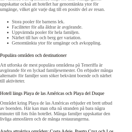
uppskattar också att hotellet har genomtänkta ytor för
umgänge, vilket gör varje dag till en positiv del av resan.
Stora pooler för barnens lek.
Faciliteter för alla åldrar är avgörande.
Uppvärmda pooler för hela familjen.
Närhet till hav och berg ger variation.
Genomtänkta ytor för umgänge och avkoppling.
Populära områden och destinationer
Att utforska de mest populära områdena på Teneriffa är
avgörande för en lyckad familjesemester. Ön erbjuder många
alternativ för familjer som söker bekvämt boende och närhet
till aktiviteter.
Hotell längs Playa de las Américas och Playa del Duque
Området kring Playa de las Américas erbjuder ett brett utbud
av boenden. Här kan man ofta nå stranden på bara några
minuter till fots från hotellet. Många familjer uppskattar den
livliga atmosfären och de många restaurangerna.
Andra attraktiva områden: Costa Adeje, Puerto Cruz och Los