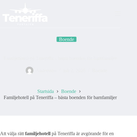
Skip
to
content
Boende
Familjehotell på Teneriffa – bästa boenden för barnfamiljer
Andersson
juli 2, 2026
Boende
Startsida
Boende
Familjehotell på Teneriffa – bästa boenden för barnfamiljer
Att välja rätt
familjehotell
på Teneriffa är avgörande för en