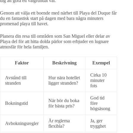
dig att göra ett välgrundat val.
Genom att välja ett boende med närhet till Playa del Duque får
du en fantastisk start på dagen med bara några minuters
promenad playa till havet.
Planera din resa till områden som San Miguel eller delar av
Playa del för att hitta dolda pärlor som erbjuder en lugnare
atmosfär för hela familjen.
Faktor
Beskrivning
Exempel
Cirka 10
Avstånd till
Hur nära hotellet
minuter
stranden
ligger stranden?
fots
God tid
När bör du boka
Bokningstid
före
för bästa pris?
högsäsong
Är reglerna
Ja, ger
Avbokningsregler
flexibla?
trygghet