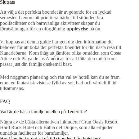
Slutsats
Att välja det perfekta boendet är avgörande för en lyckad
semester. Genom att prioritera närhet till stränder, bra
poolfaciliteter och barnvänliga aktiviteter skapar du
förutsättningar för en oförglömlig
upplevelse
på ön.
Vi hoppas att denna guide har gett dig den information du
behöver för att boka det perfekta boendet för din nästa resa till
Kanarieöarna. Kom ihåg att jämföra olika områden som Costa
Adeje och Playa de las Américas för att hitta den miljö som
passar just din familjs önskemål bäst.
Med noggrann planering och rätt val av hotell kan du se fram
emot en fantastisk vistelse fylld av sol, bad och värdefull tid
tillsammans.
FAQ
Vad är de bästa familjehotellen på Teneriffa?
Några av de bästa alternativen inkluderar Gran Oasis Resort,
Hard Rock Hotel och Bahia del Duque, som alla erbjuder
utmärkta faciliteter för barnfamiljer.
Hur lång tid tar det att gå till stranden från hotellen?