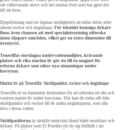
sitt välbevarade skrov och det marina livet som har gjort det
till sitt hem.
Djupdykning runt ön öppnar möjligheten att möta större arter
såsom rockor och änglahajar.
För tekniskt kunniga dykare
finns även chansen att med specialutrustning utforska
ännu djupare områden, vilket ger en extra dimension till
äventyret.
Teneriffas storslagna undervattensmiljöer, krävande
platser och rika marina liv gör ön till en magnet för
erfarna dykare som söker nya utmaningar under
havsytan.
Marint liv på Teneriffa: Sköldpaddor, rockor och änglahajar
Teneriffa är en fantastisk destination för att utforska ett rikt och
varierat marint liv under havsytan. Här kan du möta allt från
sköldpaddor och rockor till de unika änglahajarna, som alla
trivs i dessa vatten.
Sköldpaddorna
är särskilt omtyckta bland både snorklare och
dykare. På platser som El Puertito rör de sig fridfullt i sin