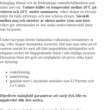
behagliga klimat och de fördelaktiga vattenförhållandena som
råder året om.
Vattnet håller en temperatur mellan 18°C på
vintern och 24°C under sommaren
, vilket skapar en trivsam
miljö för både nybörjare och mer erfarna dykare.
Särskilt
mellan maj och oktober är sikten under ytan som bäst
,
vilket gör utforskandet av öns unika undervattensvärld ännu
mer lockande.
Under havsytan breder fantastiska vulkaniska formationer ut
sig, vilka skapar dramatiska scenerier. Här kan man stöta på ett
varierat marint liv med allt från majestätiska sköldpaddor och
eleganta rockor till färgsprakande fiskar i alla möjliga nyanser.
Dessutom finns det gott om möjligheter att prova olika typer
av dykning:
vrakdykning,
nattdykning,
guidade turer i skyddade områden som El Puertito och
La Caleta.
Djurlivets mångfald garanterar att varje dyk blir en
upplevelse olik den andra.