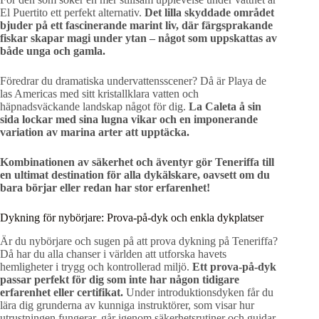
El Puertito ett perfekt alternativ.
Det lilla skyddade området
bjuder på ett fascinerande marint liv, där färgsprakande
fiskar skapar magi under ytan – något som uppskattas av
både unga och gamla.
Föredrar du dramatiska undervattensscener? Då är Playa de
las Americas med sitt kristallklara vatten och
häpnadsväckande landskap något för dig.
La Caleta å sin
sida lockar med sina lugna vikar och en imponerande
variation av marina arter att upptäcka.
Kombinationen av säkerhet och äventyr gör Teneriffa till
en ultimat destination för alla dykälskare, oavsett om du
bara börjar eller redan har stor erfarenhet!
Dykning för nybörjare: Prova-på-dyk och enkla dykplatser
Är du nybörjare och sugen på att prova dykning på Teneriffa?
Då har du alla chanser i världen att utforska havets
hemligheter i trygg och kontrollerad miljö.
Ett prova-på-dyk
passar perfekt för dig som inte har någon tidigare
erfarenhet eller certifikat.
Under introduktionsdyken får du
lära dig grunderna av kunniga instruktörer, som visar hur
utrustningen fungerar, går igenom säkerhetsrutiner och guidar