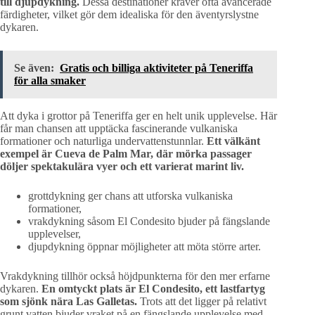
till djupdykning.
Dessa destinationer kräver ofta avancerade
färdigheter, vilket gör dem idealiska för den äventyrslystne
dykaren.
Se även:
Gratis och billiga aktiviteter på Teneriffa
för alla smaker
Att dyka i grottor på Teneriffa ger en helt unik upplevelse. Här
får man chansen att upptäcka fascinerande vulkaniska
formationer och naturliga undervattenstunnlar.
Ett välkänt
exempel är Cueva de Palm Mar, där mörka passager
döljer spektakulära vyer och ett varierat marint liv.
grottdykning ger chans att utforska vulkaniska
formationer,
vrakdykning såsom El Condesito bjuder på fängslande
upplevelser,
djupdykning öppnar möjligheter att möta större arter.
Vrakdykning tillhör också höjdpunkterna för den mer erfarne
dykaren.
En omtyckt plats är El Condesito, ett lastfartyg
som sjönk nära Las Galletas.
Trots att det ligger på relativt
grunt vatten bjuder vraket på en fängslande upplevelse med