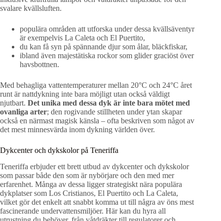
svalare kvällsluften.
populära områden att utforska under dessa kvällsäventyr
är exempelvis La Caleta och El Puertito,
du kan få syn på spännande djur som ålar, bläckfiskar,
ibland även majestätiska rockor som glider graciöst över
havsbottnen.
Med behagliga vattentemperaturer mellan 20°C och 24°C året
runt är nattdykning inte bara möjligt utan också väldigt
njutbart.
Det unika med dessa dyk är inte bara mötet med
ovanliga arter
; den rogivande stillheten under ytan skapar
också en närmast magisk känsla – ofta beskriven som något av
det mest minnesvärda inom dykning världen över.
Dykcenter och dykskolor på Teneriffa
Teneriffa erbjuder ett brett utbud av dykcenter och dykskolor
som passar både den som är nybörjare och den med mer
erfarenhet. Många av dessa ligger strategiskt nära populära
dykplatser som Los Cristianos, El Puertito och La Caleta,
vilket gör det enkelt att snabbt komma ut till några av öns mest
fascinerande undervattensmiljöer. Här kan du hyra all
utrustning du behöver, från våtdräkter till regulatorer och