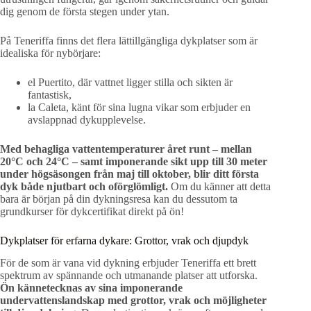
dig genom de första stegen under ytan.
På Teneriffa finns det flera lättillgängliga dykplatser som är
idealiska för nybörjare:
el Puertito, där vattnet ligger stilla och sikten är
fantastisk,
la Caleta, känt för sina lugna vikar som erbjuder en
avslappnad dykupplevelse.
Med behagliga vattentemperaturer året runt – mellan
20°C och 24°C – samt imponerande sikt upp till 30 meter
under högsäsongen från maj till oktober, blir ditt första
dyk både njutbart och oförglömligt.
Om du känner att detta
bara är början på din dykningsresa kan du dessutom ta
grundkurser för dykcertifikat direkt på ön!
Dykplatser för erfarna dykare: Grottor, vrak och djupdyk
För de som är vana vid dykning erbjuder Teneriffa ett brett
spektrum av spännande och utmanande platser att utforska.
Ön kännetecknas av sina imponerande
undervattenslandskap med grottor, vrak och möjligheter