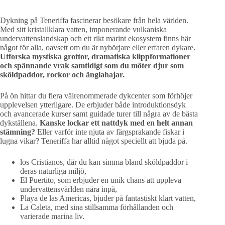
Dykning på Teneriffa fascinerar besökare från hela världen.
Med sitt kristallklara vatten, imponerande vulkaniska
undervattenslandskap och ett rikt marint ekosystem finns här
något för alla, oavsett om du är nybörjare eller erfaren dykare.
Utforska mystiska grottor, dramatiska klippformationer
och spännande vrak samtidigt som du möter djur som
sköldpaddor, rockor och änglahajar.
På ön hittar du flera välrenommerade dykcenter som förhöjer
upplevelsen ytterligare. De erbjuder både introduktionsdyk
och avancerade kurser samt guidade turer till några av de bästa
dykställena.
Kanske lockar ett nattdyk med en helt annan
stämning?
Eller varför inte njuta av färgsprakande fiskar i
lugna vikar? Teneriffa har alltid något speciellt att bjuda på.
los Cristianos, där du kan simma bland sköldpaddor i
deras naturliga miljö,
El Puertito, som erbjuder en unik chans att uppleva
undervattensvärlden nära inpå,
Playa de las Americas, bjuder på fantastiskt klart vatten,
La Caleta, med sina stillsamma förhållanden och
varierade marina liv.