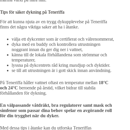
Tips för säker dykning på Teneriffa
För att kunna njuta av en trygg dykupplevelse på Teneriffa
finns det några viktiga saker att ha i åtanke.
välja ett dykcenter som är certifierat och välrenommerat,
dyka med en buddy och kontrollera utrustningen
noggrant innan du ger dig ner i vattnet,
känna till de lokala förhållandena som strömmar och
temperaturer,
lyssna på dykcentrets råd kring maxdjup och dyktider.
se till att utrustningen är i gott skick innan användning.
På Teneriffa håller vattnet oftast en temperatur mellan
18°C
och 24°C
beroende på årstid, vilket bidrar till stabila
förhållanden för dykning.
En välpassande våtdräkt, bra regulatorer samt mask och
simfenor som passar dina behov spelar en avgörande roll
för din trygghet när du dyker.
Med dessa tips i åtanke kan du utforska Teneriffas