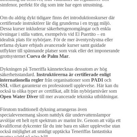
simfenor, perfekt för dig som inte har egen utrustning.
Om du aldrig dykt tidigare finns det introduktionskurser där
certifierade instruktörer lär dig grunderna i en trygg miljö.
Dessa kurser inkluderar säkerhetsgenomgångar och enkla
övningar i stilla vatten, exempelvis vid El Puertito – en
idealisk plats för nybörjare. För de mer äventyrslystna eller
erfarna dykare erbjuds avancerade kurser samt guidade
utflykter till spännande platser som vrak eller det imponerande
grottsystemet
Cueva de Palm Mar
.
Dykningen på Teneriffa kännetecknas dessutom av hög
säkerhetsstandard.
Instruktörerna är certifierade enligt
internationella regler
från organisationer som
PADI
och
SSI
, vilket garanterar en professionell upplevelse. Här kan du
också ta olika typer av certifikat, allt från nybörjarnivåer som
Open Water Diver
till mer avancerade tekniska utbildningar.
Förutom traditionell dykning arrangeras även
specialevenemang såsom nattdyk där undervattenslampor
avslöjar ett helt nytt spektrum av marint liv. Genom att välja ett
kvalificerat dykcenter får du inte bara en säker upplevelse utan
också möjlighet att smidigt upptäcka Teneriffas fantastiska
marina värld på nära håll.