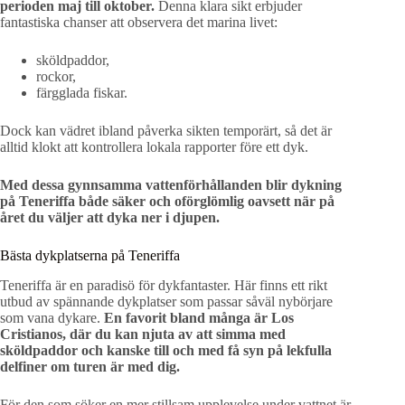
perioden maj till oktober.
Denna klara sikt erbjuder
fantastiska chanser att observera det marina livet:
sköldpaddor,
rockor,
färgglada fiskar.
Dock kan vädret ibland påverka sikten temporärt, så det är
alltid klokt att kontrollera lokala rapporter före ett dyk.
Med dessa gynnsamma vattenförhållanden blir dykning
på Teneriffa både säker och oförglömlig oavsett när på
året du väljer att dyka ner i djupen.
Bästa dykplatserna på Teneriffa
Teneriffa är en paradisö för dykfantaster. Här finns ett rikt
utbud av spännande dykplatser som passar såväl nybörjare
som vana dykare.
En favorit bland många är Los
Cristianos, där du kan njuta av att simma med
sköldpaddor och kanske till och med få syn på lekfulla
delfiner om turen är med dig.
För den som söker en mer stillsam upplevelse under vattnet är