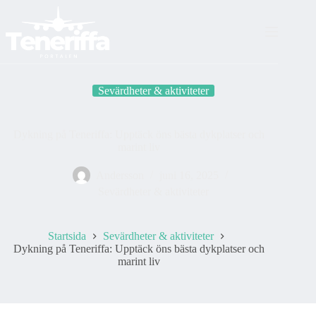
Skip
to
content
Sevärdheter & aktiviteter
Dykning på Teneriffa: Upptäck öns bästa dykplatser och
marint liv
Andersson
juni 16, 2025
Sevärdheter & aktiviteter
Startsida
Sevärdheter & aktiviteter
Dykning på Teneriffa: Upptäck öns bästa dykplatser och
marint liv