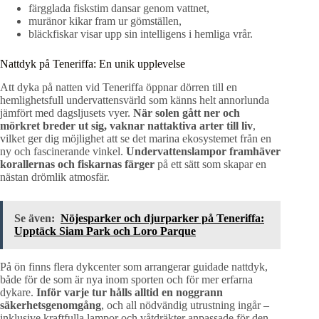
färgglada fiskstim dansar genom vattnet,
muränor kikar fram ur gömställen,
bläckfiskar visar upp sin intelligens i hemliga vrår.
Nattdyk på Teneriffa: En unik upplevelse
Att dyka på natten vid Teneriffa öppnar dörren till en
hemlighetsfull undervattensvärld som känns helt annorlunda
jämfört med dagsljusets vyer.
När solen gått ner och
mörkret breder ut sig, vaknar nattaktiva arter till liv
,
vilket ger dig möjlighet att se det marina ekosystemet från en
ny och fascinerande vinkel.
Undervattenslampor framhäver
korallernas och fiskarnas färger
på ett sätt som skapar en
nästan drömlik atmosfär.
Se även:
Nöjesparker och djurparker på Teneriffa:
Upptäck Siam Park och Loro Parque
På ön finns flera dykcenter som arrangerar guidade nattdyk,
både för de som är nya inom sporten och för mer erfarna
dykare.
Inför varje tur hålls alltid en noggrann
säkerhetsgenomgång
, och all nödvändig utrustning ingår –
inklusive kraftfulla lampor och våtdräkter anpassade för den