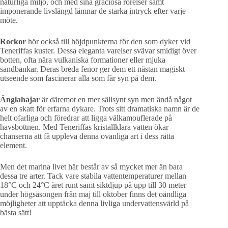
naturliga miljö, och med sina graciösa rörelser samt
imponerande livslängd lämnar de starka intryck efter varje
möte.
Rockor
hör också till höjdpunkterna för den som dyker vid
Teneriffas kuster. Dessa eleganta varelser svävar smidigt över
botten, ofta nära vulkaniska formationer eller mjuka
sandbankar. Deras breda fenor ger dem ett nästan magiskt
utseende som fascinerar alla som får syn på dem.
Änglahajar
är däremot en mer sällsynt syn men ändå något
av en skatt för erfarna dykare. Trots sitt dramatiska namn är de
helt ofarliga och föredrar att ligga välkamouflerade på
havsbottnen. Med Teneriffas kristallklara vatten ökar
chanserna att få uppleva denna ovanliga art i dess rätta
element.
Men det marina livet här består av så mycket mer än bara
dessa tre arter. Tack vare stabila vattentemperaturer mellan
18°C och 24°C året runt samt siktdjup på upp till 30 meter
under högsäsongen från maj till oktober finns det oändliga
möjligheter att upptäcka denna livliga undervattensvärld på
bästa sätt!