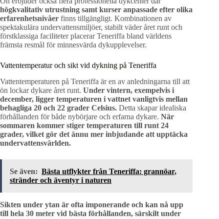
Ön erbjuder också flera professionella dykcenter där
högkvalitativ utrustning samt kurser anpassade efter olika
erfarenhetsnivåer
finns tillgängligt. Kombinationen av
spektakulära undervattensmiljöer, stabilt väder året runt och
förstklassiga faciliteter placerar Teneriffa bland världens
främsta resmål för minnesvärda dykupplevelser.
Vattentemperatur och sikt vid dykning på Teneriffa
Vattentemperaturen på Teneriffa är en av anledningarna till att
ön lockar dykare året runt.
Under vintern, exempelvis i
december, ligger temperaturen i vattnet vanligtvis mellan
behagliga 20 och 22 grader Celsius.
Detta skapar idealiska
förhållanden för både nybörjare och erfarna dykare.
När
sommaren kommer stiger temperaturen till runt 24
grader, vilket gör det ännu mer inbjudande att upptäcka
undervattensvärlden.
Se även:
Bästa utflykter från Teneriffa: grannöar,
stränder och äventyr i naturen
Sikten under ytan är ofta imponerande och kan nå upp
till hela 30 meter vid bästa förhållanden, särskilt under