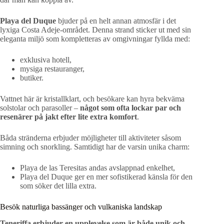
Playa del Duque
bjuder på en helt annan atmosfär i det
lyxiga Costa Adeje-området. Denna strand sticker ut med sin
eleganta miljö som kompletteras av omgivningar fyllda med:
exklusiva hotell,
mysiga restauranger,
butiker.
Vattnet här är kristallklart, och besökare kan hyra bekväma
solstolar och parasoller –
något som ofta lockar par och
resenärer på jakt efter lite extra komfort
.
Båda stränderna erbjuder möjligheter till aktiviteter såsom
simning och snorkling. Samtidigt har de varsin unika charm:
Playa de las Teresitas andas avslappnad enkelhet,
Playa del Duque ger en mer sofistikerad känsla för den
som söker det lilla extra.
Besök naturliga bassänger och vulkaniska landskap
Teneriffa erbjuder en upplevelse som är både unik och