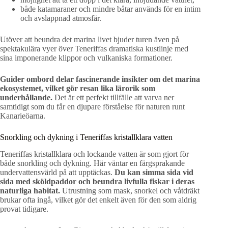
både katamaraner och mindre båtar används för en intim
och avslappnad atmosfär.
Utöver att beundra det marina livet bjuder turen även på
spektakulära vyer över Teneriffas dramatiska kustlinje med
sina imponerande klippor och vulkaniska formationer.
Guider ombord delar fascinerande insikter om det marina
ekosystemet, vilket gör resan lika lärorik som
underhållande.
Det är ett perfekt tillfälle att varva ner
samtidigt som du får en djupare förståelse för naturen runt
Kanarieöarna.
Snorkling och dykning i Teneriffas kristallklara vatten
Teneriffas kristallklara och lockande vatten är som gjort för
både snorkling och dykning. Här väntar en färgsprakande
undervattensvärld på att upptäckas.
Du kan simma sida vid
sida med sköldpaddor och beundra livfulla fiskar i deras
naturliga habitat.
Utrustning som mask, snorkel och våtdräkt
brukar ofta ingå, vilket gör det enkelt även för den som aldrig
provat tidigare.