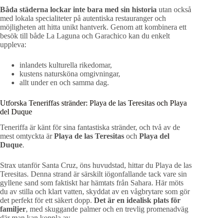
Båda städerna lockar inte bara med sin historia
utan också
med lokala specialiteter på autentiska restauranger och
möjligheten att hitta unikt hantverk. Genom att kombinera ett
besök till både La Laguna och Garachico kan du enkelt
uppleva:
inlandets kulturella rikedomar,
kustens natursköna omgivningar,
allt under en och samma dag.
Utforska Teneriffas stränder: Playa de las Teresitas och Playa
del Duque
Teneriffa är känt för sina fantastiska stränder, och två av de
mest omtyckta är
Playa de las Teresitas
och
Playa del
Duque
.
Strax utanför Santa Cruz, öns huvudstad, hittar du Playa de las
Teresitas. Denna strand är särskilt iögonfallande tack vare sin
gyllene sand som faktiskt har hämtats från Sahara. Här möts
du av stilla och klart vatten, skyddat av en vågbrytare som gör
det perfekt för ett säkert dopp.
Det är en idealisk plats för
familjer
, med skuggande palmer och en trevlig promenadväg
där man kan koppla av.