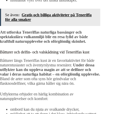
hissnande vyer över det unika landskapet.
Se även:
Gratis och billiga aktiviteter på Teneriffa
för alla smaker
Att utforska Teneriffas naturliga bassänger och
spektakulära vulkanmiljö blir en resa fylld av både
kraftfull naturupplevelse och oförglömlig skönhet.
Båtturer och delfin- och valskådning vid Teneriffas kust
Båtturer längs Teneriffas kust är en favoritaktivitet för både
naturentusiaster och äventyrslystna resenärer.
Under dessa
utflykter kan du uppleva magin av att se delfiner och
valar i deras naturliga habitat – en oförglömlig upplevelse.
Bland de arter som ofta syns hör grindvalar och
flasknosdelfiner, vilka gärna håller sig nära ön.
Utflykterna erbjuder en härlig kombination av
naturupplevelser och komfort:
ombord kan du njuta av svalkande drycker,
möjlighet att ta ett dopp i det klara, inbjudande vattnet,