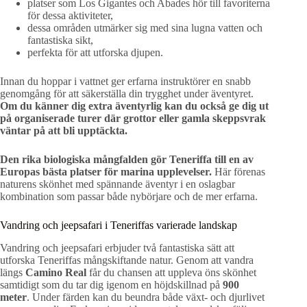
platser som Los Gigantes och Abades hör till favoriterna
för dessa aktiviteter,
dessa områden utmärker sig med sina lugna vatten och
fantastiska sikt,
perfekta för att utforska djupen.
Innan du hoppar i vattnet ger erfarna instruktörer en snabb
genomgång för att säkerställa din trygghet under äventyret.
Om du känner dig extra äventyrlig kan du också ge dig ut
på organiserade turer där grottor eller gamla skeppsvrak
väntar på att bli upptäckta.
Den rika biologiska mångfalden gör Teneriffa till en av
Europas bästa platser för marina upplevelser.
Här förenas
naturens skönhet med spännande äventyr i en oslagbar
kombination som passar både nybörjare och de mer erfarna.
Vandring och jeepsafari i Teneriffas varierade landskap
Vandring och jeepsafari erbjuder två fantastiska sätt att
utforska Teneriffas mångskiftande natur. Genom att vandra
längs
Camino Real
får du chansen att uppleva öns skönhet
samtidigt som du tar dig igenom en höjdskillnad på
900
meter
. Under färden kan du beundra både växt- och djurlivet