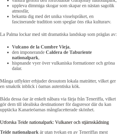
vandra genom den förtrollande Garajonay nationalpark,
uppleva dimmiga skogar som skapar en nästan sagolik
atmosfär,
bekanta dig med det unika visselspråket, en
fascinerande tradition som speglar öns rika kulturarv.
La Palma lockar med sitt dramatiska landskap som präglas av:
Vulcano de la Cumbre Vieja
,
den imponerande
Caldera de Taburiente
nationalpark
,
hispnande vyer över vulkaniska formationer och gröna
dalar.
Många utflykter erbjuder dessutom lokala maträtter, vilket ger
en smakrik inblick i öarnas autentiska kök.
Båda dessa öar är enkelt nåbara via färja från Teneriffa, vilket
gör dem till idealiska destinationer för dagsresor där du kan
upptäcka Kanarieöarnas mångfacetterade skönhet.
Utforska Teide nationalpark: Vulkaner och stjärnskådning
Teide nationalpark
är utan tvekan en av Teneriffas mest