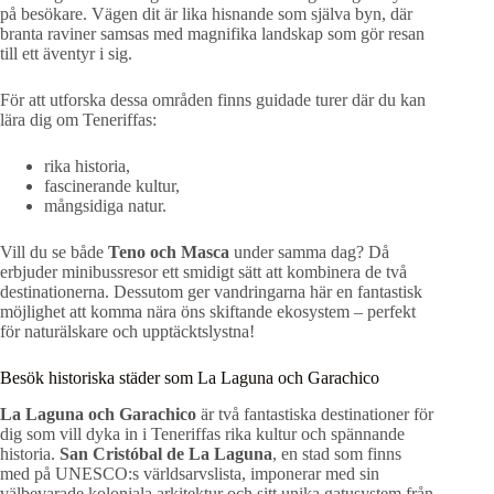
på besökare. Vägen dit är lika hisnande som själva byn, där
branta raviner samsas med magnifika landskap som gör resan
till ett äventyr i sig.
För att utforska dessa områden finns guidade turer där du kan
lära dig om Teneriffas:
rika historia,
fascinerande kultur,
mångsidiga natur.
Vill du se både
Teno och Masca
under samma dag? Då
erbjuder minibussresor ett smidigt sätt att kombinera de två
destinationerna. Dessutom ger vandringarna här en fantastisk
möjlighet att komma nära öns skiftande ekosystem – perfekt
för naturälskare och upptäcktslystna!
Besök historiska städer som La Laguna och Garachico
La Laguna och Garachico
är två fantastiska destinationer för
dig som vill dyka in i Teneriffas rika kultur och spännande
historia.
San Cristóbal de La Laguna
, en stad som finns
med på UNESCO:s världsarvslista, imponerar med sin
välbevarade koloniala arkitektur och sitt unika gatusystem från