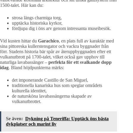
1500-talet. Här kan du:
strosa längs charmiga torg,
upptäcka historiska kyrkor,
fördjupa dig i öns arv genom intressanta museibesök.
Vid kusten hittar du
Garachico
, en plats full av karaktär med
sina pittoreska kullerstensgator och vackra byggnader från
förr. Stadens historia bär spår av återuppbyggnaden efter ett
vulkanutbrott på 1700-talet, vilket också gav upphov till
naturliga lavabassänger –
perfekta för ett svalkande dopp
idag
. Bland höjdpunkterna märks:
det imponerande Castillo de San Miguel,
traditionella kanariska hus som speglar områdets
kulturella identitet,
de natursköna lavabassängerna skapade av
vulkanutbrottet.
Se även:
Dykning på Teneriffa: Upptäck öns bästa
dykplatser och marint liv