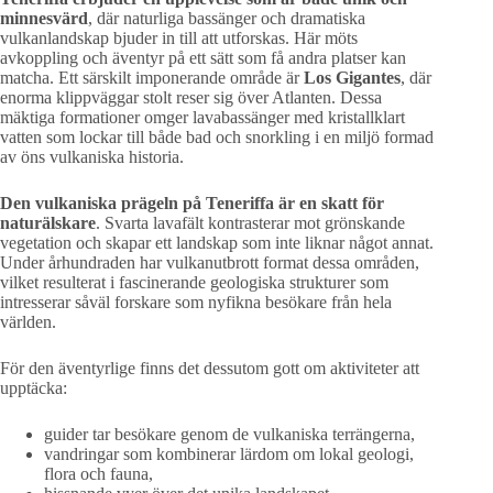
minnesvärd
, där naturliga bassänger och dramatiska
vulkanlandskap bjuder in till att utforskas. Här möts
avkoppling och äventyr på ett sätt som få andra platser kan
matcha. Ett särskilt imponerande område är
Los Gigantes
, där
enorma klippväggar stolt reser sig över Atlanten. Dessa
mäktiga formationer omger lavabassänger med kristallklart
vatten som lockar till både bad och snorkling i en miljö formad
av öns vulkaniska historia.
Den vulkaniska prägeln på Teneriffa är en skatt för
naturälskare
. Svarta lavafält kontrasterar mot grönskande
vegetation och skapar ett landskap som inte liknar något annat.
Under århundraden har vulkanutbrott format dessa områden,
vilket resulterat i fascinerande geologiska strukturer som
intresserar såväl forskare som nyfikna besökare från hela
världen.
För den äventyrlige finns det dessutom gott om aktiviteter att
upptäcka:
guider tar besökare genom de vulkaniska terrängerna,
vandringar som kombinerar lärdom om lokal geologi,
flora och fauna,