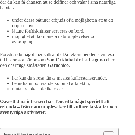
där du kan få chansen att se delfiner och valar i sina naturliga
habitat.
under dessa båtturer erbjuds ofta möjligheten att ta ett
dopp i havet,
lättare förfriskningar serveras ombord,
möjlighet att kombinera naturupplevelser och
avkoppling.
Föredrar du något mer stillsamt? Då rekommenderas en resa
till historiska pärlor som
San Cristóbal de La Laguna
eller
den charmiga småstaden
Garachico
.
här kan du strosa längs mysiga kullerstensgränder,
beundra imponerande kolonial arkitektur,
njuta av lokala delikatesser.
Oavsett dina intressen har Teneriffa något speciellt att
erbjuda – från naturupplevelser till kulturella skatter och
äventyrliga aktiviteter!