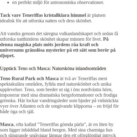
en perfekt miljö för astronomiska observationer.
Tack vare Teneriffas kristallklara himmel
är platsen
idealisk för att utforska natten och dess skönhet.
Att vandra genom det säregna vulkanlandskapet och sedan få
utforska natthimlens skönhet skapar minnen för livet.
På
denna magiska plats möts jordens råa kraft och
universums gränslösa mysterier på ett sätt som berör på
djupet.
Upptäck Teno och Masca: Natursköna inlandsområden
Teno Rural Park och Masca
är två av Teneriffas mest
spektakulära områden, fyllda med naturskönhet och unika
upplevelser. Teno, som breder ut sig i öns nordvästra hörn,
imponerar med sina dramatiska bergsformationer och frodiga
grönska. Här lockar vandringsleder som bjuder på vidsträckta
vyer över Atlanten och de omgivande klipporna – en fröjd för
både öga och själ.
Masca
, ofta kallad ”Teneriffas gömda pärla”, är en liten by
som ligger inbäddad bland bergen. Med sina charmiga hus
och slingrande småvägar lämnar den ett oförglömligt intryck