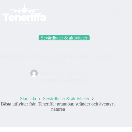
Skip
to
content
Sevärdheter & aktiviteter
Bästa utflykter från Teneriffa: grannöar, stränder och äventyr i
naturen
Andersson
juni 16, 2025
Sevärdheter & aktiviteter
Startsida
Sevärdheter & aktiviteter
Bästa utflykter från Teneriffa: grannöar, stränder och äventyr i
naturen