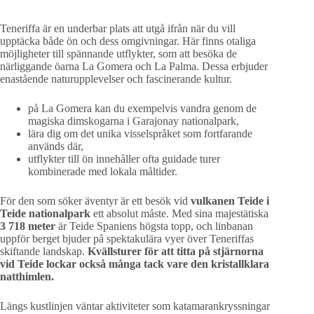
Teneriffa är en underbar plats att utgå ifrån när du vill
upptäcka både ön och dess omgivningar. Här finns otaliga
möjligheter till spännande utflykter, som att besöka de
närliggande öarna La Gomera och La Palma. Dessa erbjuder
enastående naturupplevelser och fascinerande kultur.
på La Gomera kan du exempelvis vandra genom de
magiska dimskogarna i Garajonay nationalpark,
lära dig om det unika visselspråket som fortfarande
används där,
utflykter till ön innehåller ofta guidade turer
kombinerade med lokala måltider.
För den som söker äventyr är ett besök vid
vulkanen Teide i
Teide nationalpark
ett absolut måste. Med sina majestätiska
3 718 meter
är Teide Spaniens högsta topp, och linbanan
uppför berget bjuder på spektakulära vyer över Teneriffas
skiftande landskap.
Kvällsturer för att titta på stjärnorna
vid Teide lockar också många tack vare den kristallklara
natthimlen.
Längs kustlinjen väntar aktiviteter som katamarankryssningar