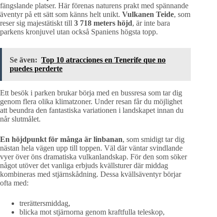
fängslande platser. Här förenas naturens prakt med spännande
äventyr på ett sätt som känns helt unikt.
Vulkanen Teide
, som
reser sig majestätiskt till
3 718 meters höjd
, är inte bara
parkens kronjuvel utan också Spaniens högsta topp.
Se även:
Top 10 atracciones en Tenerife que no
puedes perderte
Ett besök i parken brukar börja med en bussresa som tar dig
genom flera olika klimatzoner. Under resan får du möjlighet
att beundra den fantastiska variationen i landskapet innan du
når slutmålet.
En höjdpunkt för många är linbanan
, som smidigt tar dig
nästan hela vägen upp till toppen. Väl där väntar svindlande
vyer över öns dramatiska vulkanlandskap. För den som söker
något utöver det vanliga erbjuds kvällsturer där middag
kombineras med stjärnskådning. Dessa kvällsäventyr börjar
ofta med:
trerättersmiddag,
blicka mot stjärnorna genom kraftfulla teleskop,