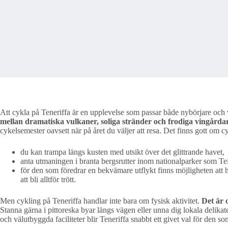
Att cykla på Teneriffa är en upplevelse som passar både nybörjare och 
mellan dramatiska vulkaner, soliga stränder och frodiga vingårdar
cykelsemester oavsett när på året du väljer att resa. Det finns gott om 
du kan trampa längs kusten med utsikt över det glittrande havet,
anta utmaningen i branta bergsrutter inom nationalparker som Te
för den som föredrar en bekvämare utflykt finns möjligheten att hyr
att bli alltför trött.
Men cykling på Teneriffa handlar inte bara om fysisk aktivitet.
Det är 
Stanna gärna i pittoreska byar längs vägen eller unna dig lokala delikat
och välutbyggda faciliteter blir Teneriffa snabbt ett givet val för den 