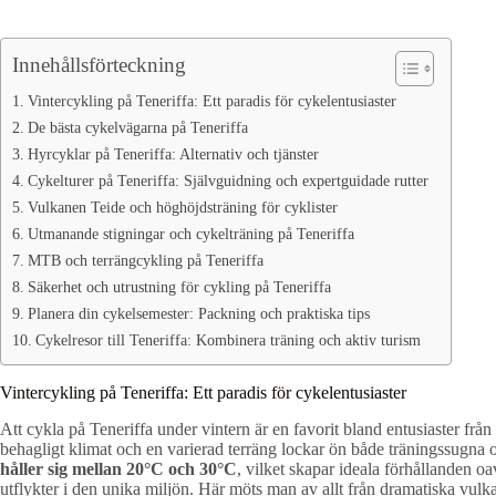
Innehållsförteckning
Vintercykling på Teneriffa: Ett paradis för cykelentusiaster
De bästa cykelvägarna på Teneriffa
Hyrcyklar på Teneriffa: Alternativ och tjänster
Cykelturer på Teneriffa: Självguidning och expertguidade rutter
Vulkanen Teide och höghöjdsträning för cyklister
Utmanande stigningar och cykelträning på Teneriffa
MTB och terrängcykling på Teneriffa
Säkerhet och utrustning för cykling på Teneriffa
Planera din cykelsemester: Packning och praktiska tips
Cykelresor till Teneriffa: Kombinera träning och aktiv turism
Vintercykling på Teneriffa: Ett paradis för cykelentusiaster
Att cykla på Teneriffa under vintern är en favorit bland entusiaster frå
behagligt klimat och en varierad terräng lockar ön både träningssugna
håller sig mellan 20°C och 30°C
, vilket skapar ideala förhållanden oa
utflykter i den unika miljön. Här möts man av allt från dramatiska vulka