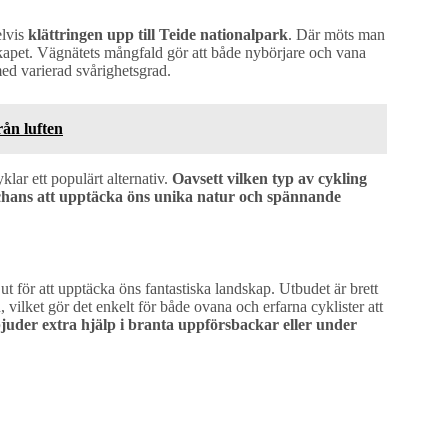
elvis
klättringen upp till Teide nationalpark
. Där möts man
skapet. Vägnätets mångfald gör att både nybörjare och vana
 med varierad svårighetsgrad.
ån luften
yklar ett populärt alternativ.
Oavsett vilken typ av cykling
 chans att upptäcka öns unika natur och spännande
ut för att upptäcka öns fantastiska landskap. Utbudet är brett
n, vilket gör det enkelt för både ovana och erfarna cyklister att
bjuder extra hjälp i branta uppförsbackar eller under