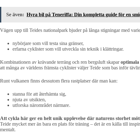
Se även:
Hyra bil på Teneriffa: Din kompletta guide för en smi
Vägen upp till Teides nationalpark bjuder på långa stigningar med varie
nybörjare som vill testa sina gränser,
erfarna cyklister som vill utveckla sin teknik i klättringar.
Kombinationen av krävande terräng och ren bergsluft skapar
optimala 
att många av världens främsta cyklister väljer Teide som bas inför tävl
Runt vulkanen finns dessutom flera rastplatser där man kan:
stanna för att återhämta sig,
njuta av utsikten,
utforska närområdet närmare.
Att cykla här ger en helt unik upplevelse där naturens storhet möter
Teide mycket mer än bara en plats för träning – det är en källa till inspir
mentalt.