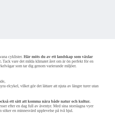
vana cyklister.
Här möts du av ett landskap som växlar
.
Tack vare det milda klimatet året om är ön perfekt för en
cykelvägar som tar dig genom varierande miljöer.
ide,
a elcykel, vilket gör det lättare att njuta av längre turer utan
också ett sätt att komma nära både natur och kultur.
esser efter en dag full av äventyr. Med sina storslagna vyer
som söker en minnesvärd upplevelse på två hjul.