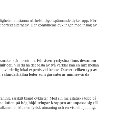
öjligheten att stanna närhelst något spännande dyker upp.
För
t perfekt alternativ. Här kombineras cyklingen med inslag av
 smaker står i centrum.
För äventyrslystna finns dessutom
miljöer.
Vill du ha det bästa av två världar kan en mix mellan
d ovärderlig lokal expertis vid behov.
Oavsett vilken typ av
ch välunderhållna leder som garanterar minnesvärda
äning, särskilt bland cyklister. Med sin majestätiska topp på
a luften på hög höjd tvingar kroppen att anpassa sig till
ulkanen är både en fysisk utmaning och en visuell njutning,