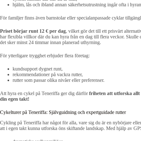
hjälm, lås och ibland annan säkerhetsutrustning ingår ofta i hyran
För familjer finns även barnstolar eller specialanpassade cyklar tillgängl
Priset börjar runt 12 € per dag
, vilket gör det till ett prisvärt alte
har flexibla villkor där du kan hyra från en dag till flera veckor. Skul
det sker minst 24 timmar innan planerad uthyrning.
För ytterligare trygghet erbjuder flera företag:
kundsupport dygnet runt,
rekommendationer på vackra rutter,
rutter som passar olika nivåer eller preferenser.
Att hyra en cykel på Teneriffa ger dig därför
friheten att utforska allt
din egen takt!
Cykelturer på Teneriffa: Självguidning och expertguidade rutter
Cykling på Teneriffa har något för alla, vare sig du är en nybörjare elle
att i egen takt kunna utforska öns skiftande landskap. Med hjälp av G