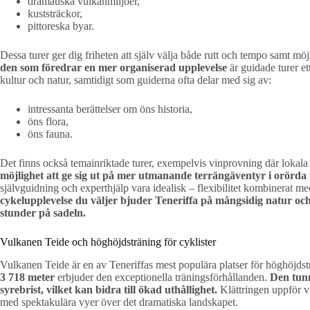
dramatiska vulkanmiljöer,
kuststräckor,
pittoreska byar.
Dessa turer ger dig friheten att själv välja både rutt och tempo samt m
den som föredrar en mer organiserad upplevelse
är guidade turer et
kultur och natur, samtidigt som guiderna ofta delar med sig av:
intressanta berättelser om öns historia,
öns flora,
öns fauna.
Det finns också temainriktade turer, exempelvis vinprovning där lokala
möjlighet att ge sig ut på mer utmanande terrängäventyr i orörda 
självguidning och experthjälp vara idealisk – flexibilitet kombinerat me
cykelupplevelse du väljer bjuder Teneriffa på mångsidig natur o
stunder på sadeln.
Vulkanen Teide och höghöjdsträning för cyklister
Vulkanen Teide är en av Teneriffas mest populära platser för höghöjdstr
3 718 meter
erbjuder den exceptionella träningsförhållanden.
Den tunn
syrebrist, vilket kan bidra till ökad uthållighet.
Klättringen uppför v
med spektakulära vyer över det dramatiska landskapet.