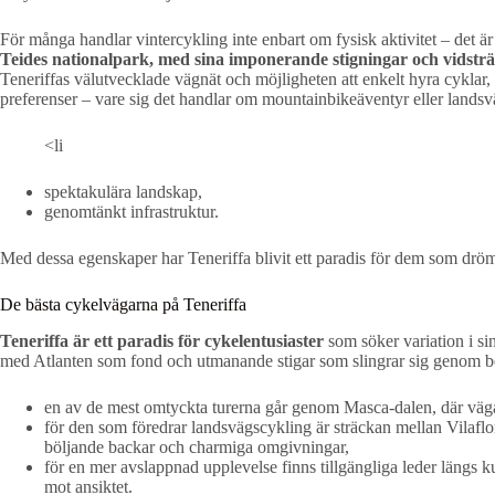
För många handlar vintercykling inte enbart om fysisk aktivitet – det är 
Teides nationalpark, med sina imponerande stigningar och vidsträck
Teneriffas välutvecklade vägnät och möjligheten att enkelt hyra cyklar, 
preferenser – vare sig det handlar om mountainbikeäventyr eller landsv
<li
spektakulära landskap,
genomtänkt infrastruktur.
Med dessa egenskaper har Teneriffa blivit ett paradis för dem som drö
De bästa cykelvägarna på Teneriffa
Teneriffa är ett paradis för cykelentusiaster
som söker variation i si
med Atlanten som fond och utmanande stigar som slingrar sig genom b
en av de mest omtyckta turerna går genom Masca-dalen, där väga
för den som föredrar landsvägscykling är sträckan mellan Vilaflor
böljande backar och charmiga omgivningar,
för en mer avslappnad upplevelse finns tillgängliga leder längs ku
mot ansiktet.