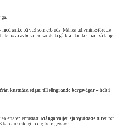
.
iga.
rnativ med tanke på vad som erbjuds. Många uthyrningsföretag
le du behöva avboka brukar detta gå bra utan kostnad, så länge
 från kustnära stigar till slingrande bergsvägar – helt i
r en erfaren entusiast.
Många väljer självguidade turer
för
PS kan du smidigt ta dig fram genom: