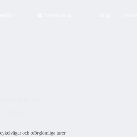
eriffa
🏨 Reseplanering
Blogg
Om os
ch oförglömliga turer
25
Transport
 cykelvägar och oförglömliga turer