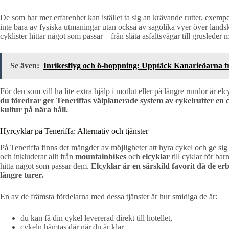
De som har mer erfarenhet kan istället ta sig an krävande rutter, exemp
inte bara av fysiska utmaningar utan också av sagolika vyer över land
cyklister hittar något som passar – från släta asfaltsvägar till grusleder
Se även:
Inrikesflyg och ö-hoppning: Upptäck Kanarieöarna fr
För den som vill ha lite extra hjälp i motlut eller på längre rundor är elc
du föredrar ger Teneriffas välplanerade system av cykelrutter en
kultur på nära håll.
Hyrcyklar på Teneriffa: Alternativ och tjänster
På Teneriffa finns det mängder av möjligheter att hyra cykel och ge sig 
och inkluderar allt från
mountainbikes
och
elcyklar
till cyklar för bar
hitta något som passar dem.
Elcyklar är en särskild favorit då de er
längre turer.
En av de främsta fördelarna med dessa tjänster är hur smidiga de är:
du kan få din cykel levererad direkt till hotellet,
cykeln hämtas där när du är klar,