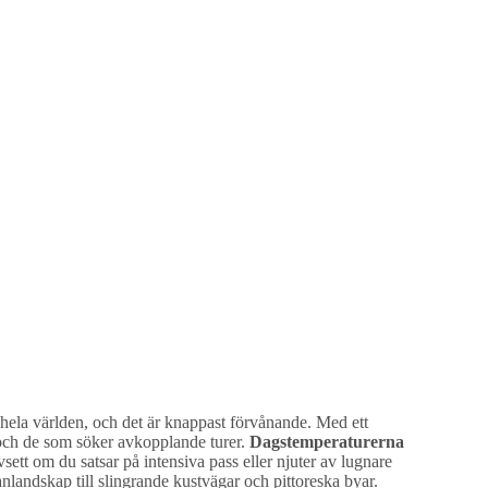
n hela världen, och det är knappast förvånande. Med ett
 och de som söker avkopplande turer.
Dagstemperaturerna
vsett om du satsar på intensiva pass eller njuter av lugnare
nlandskap till slingrande kustvägar och pittoreska byar.