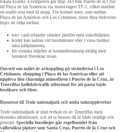
lokala kvarter. Exempelvis går linje 343 från Puerto de la Cruz
till Playa de las Américas via motorvägen TF-1, vilket innebär
en snabb resa med få stopp. För kortare turer, som mellan
Playa de las Américas och Los Cristianos, finns flera frekventa
linjer att välja mellan.
ten+ card erbjuder rabatter jämfört med enkelbiljetter,
kortet kan laddas vid busstationer eller i vissa butiker
nära hållplatserna,
för enstaka biljetter är kontantbetalning möjlig men
busskort förenklar resan.
Oavsett om målet är avkoppling på stränderna i Los
Cristianos, shopping i Playa de las Américas eller att
uppleva den charmiga atmosfären i Puerto de la Cruz, är
Teneriffas kollektivtrafik utformad för att passa både
besökare och öbor.
Bussresor till Teide nationalpark och andra naturupplevelser
Teide nationalpark är utan tvekan en av Teneriffas mest
ikoniska attraktioner, och att ta bussen dit är både smidigt och
prisvärt.
Speciella busslinjer går regelbundet från
välbesökta platser som Santa Cruz, Puerto de la Cruz och