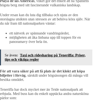
Playa de las Américas
, vilket gör det enkelt att nå Spaniens
högsta berg med sitt fascinerande vulkaniska landskap.
Under resan kan du luta dig tillbaka och njuta av den
storslagna utsikten utan stressen av att behöva köra själv. När
du når fram till nationalparken väntar:
ett nätverk av spännande vandringsleder,
möjligheten att åka linbana upp till toppen för en
panoramavy över hela ön.
Se även:
Taxi och ridesharing på Teneriffa: Priser,
tips och viktiga regler
För att vara säker på att få plats är det klokt att köpa
biljetter i förväg
, särskilt under högsäsongen då många vill
besöka området.
Teneriffa har dock mycket mer än Teide nationalpark att
erbjuda. Med buss kan du enkelt upptäcka andra natursköna
pärlor som: