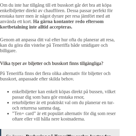
Om du inte har tillgång till ett busskort går det bra att köpa
enkelbiljetter direkt av chauffören. Dessa passar perfekt för
enstaka turer men är något dyrare per resa jämfört med att
använda ett kort.
Ha gärna kontanter redo eftersom
kortbetalning inte alltid accepteras.
Genom att anpassa ditt val efter hur ofta du planerar att resa,
kan du göra din vistelse på Teneriffa både smidigare och
billigare.
Vilka typer av biljetter och busskort finns tillgängliga?
På Teneriffa finns det flera olika alternativ för biljetter och
busskort, anpassade efter skilda behov.
enkelbiljetter kan enkelt köpas direkt på bussen, vilket
passar dig som bara gör enstaka resor,
returbiljetter är ett praktiskt val om du planerar en tur-
och returresa samma dag,
”Ten+ card” är ett populärt alternativ för dig som reser
oftare eller vill hålla nere kostnaderna.