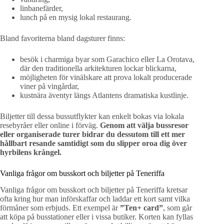
linbanefärder,
lunch på en mysig lokal restaurang.
Bland favoriterna bland dagsturer finns:
besök i charmiga byar som Garachico eller La Orotava,
där den traditionella arkitekturen lockar blickarna,
möjligheten för vinälskare att prova lokalt producerade
viner på vingårdar,
kustnära äventyr längs Atlantens dramatiska kustlinje.
Biljetter till dessa bussutflykter kan enkelt bokas via lokala
resebyråer eller online i förväg.
Genom att välja bussresor
eller organiserade turer bidrar du dessutom till ett mer
hållbart resande samtidigt som du slipper oroa dig över
hyrbilens krångel.
Vanliga frågor om busskort och biljetter på Teneriffa
Vanliga frågor om busskort och biljetter på Teneriffa kretsar
ofta kring hur man införskaffar och laddar ett kort samt vilka
förmåner som erbjuds. Ett exempel är
”Ten+ card”
, som går
att köpa på busstationer eller i vissa butiker. Korten kan fyllas