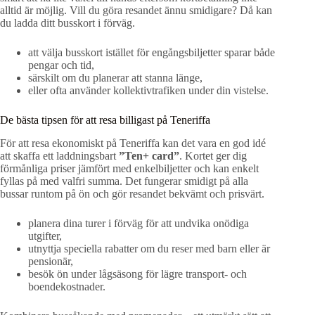
alltid är möjlig. Vill du göra resandet ännu smidigare? Då kan
du ladda ditt busskort i förväg.
att välja busskort istället för engångsbiljetter sparar både
pengar och tid,
särskilt om du planerar att stanna länge,
eller ofta använder kollektivtrafiken under din vistelse.
De bästa tipsen för att resa billigast på Teneriffa
För att resa ekonomiskt på Teneriffa kan det vara en god idé
att skaffa ett laddningsbart
”Ten+ card”
. Kortet ger dig
förmånliga priser jämfört med enkelbiljetter och kan enkelt
fyllas på med valfri summa. Det fungerar smidigt på alla
bussar runtom på ön och gör resandet bekvämt och prisvärt.
planera dina turer i förväg för att undvika onödiga
utgifter,
utnyttja speciella rabatter om du reser med barn eller är
pensionär,
besök ön under lågsäsong för lägre transport- och
boendekostnader.