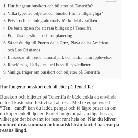
Hur fungerar busskort och biljetter på Teneriffa?
Vilka typer av biljetter och busskort finns tillgängliga?
Priser och betalningsalternativ för kollektivtrafiken
De bästa tipsen för att resa billigast på Teneriffa
Populära busslinjer och ruttplanering
Så tar du dig till Puerto de la Cruz, Playa de las Américas
och Los Cristianos
Bussresor till Teide nationalpark och andra naturupplevelser
Reseförslag: Utflykter med buss till sevärdheter
Vanliga frågor om busskort och biljetter på Teneriffa
Hur fungerar busskort och biljetter på Teneriffa?
Busskort och biljetter på Teneriffa är både enkla att använda
och ett kostnadseffektivt sätt att resa. Med exempelvis ett
”Ten+ card”
kan du ladda pengar och få lägre priser än om
du köper enkelbiljetter. Kortet fungerar på samtliga bussar,
vilket gör det bekvämt för resor runt hela ön.
När du kliver
ombord dras summan automatiskt från kortet baserat på
resans längd.