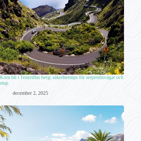
Köra bil i Teneriffas berg: säkerhetstips för serpentinvägar och
stup
december 2, 2025