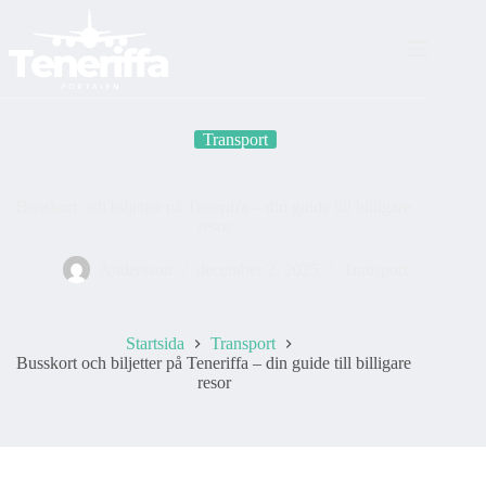
Skip
to
content
Transport
Busskort och biljetter på Teneriffa – din guide till billigare
resor
Andersson
december 2, 2025
Transport
Startsida
Transport
Busskort och biljetter på Teneriffa – din guide till billigare
resor