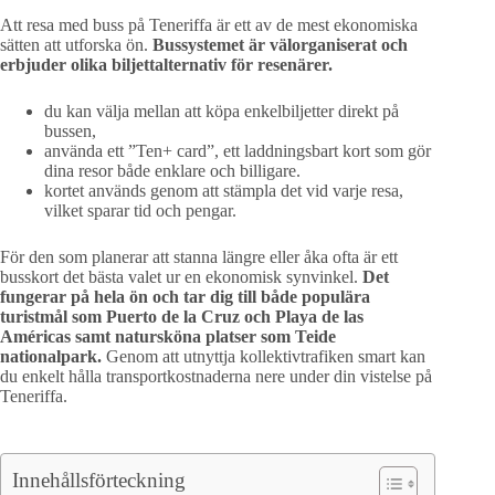
Att resa med buss på Teneriffa är ett av de mest ekonomiska
sätten att utforska ön.
Bussystemet är välorganiserat och
erbjuder olika biljettalternativ för resenärer.
du kan välja mellan att köpa enkelbiljetter direkt på
bussen,
använda ett ”Ten+ card”, ett laddningsbart kort som gör
dina resor både enklare och billigare.
kortet används genom att stämpla det vid varje resa,
vilket sparar tid och pengar.
För den som planerar att stanna längre eller åka ofta är ett
busskort det bästa valet ur en ekonomisk synvinkel.
Det
fungerar på hela ön och tar dig till både populära
turistmål som Puerto de la Cruz och Playa de las
Américas samt natursköna platser som Teide
nationalpark.
Genom att utnyttja kollektivtrafiken smart kan
du enkelt hålla transportkostnaderna nere under din vistelse på
Teneriffa.
Innehållsförteckning