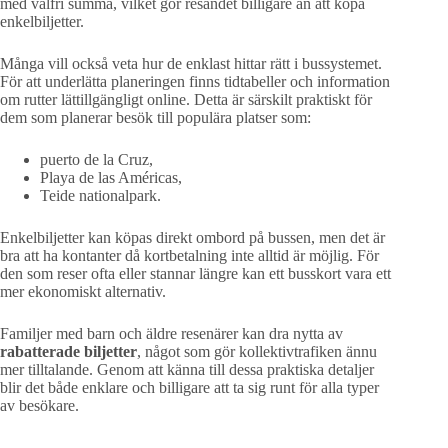
med valfri summa, vilket gör resandet billigare än att köpa
enkelbiljetter.
Många vill också veta hur de enklast hittar rätt i bussystemet.
För att underlätta planeringen finns tidtabeller och information
om rutter lättillgängligt online. Detta är särskilt praktiskt för
dem som planerar besök till populära platser som:
puerto de la Cruz,
Playa de las Américas,
Teide nationalpark.
Enkelbiljetter kan köpas direkt ombord på bussen, men det är
bra att ha kontanter då kortbetalning inte alltid är möjlig. För
den som reser ofta eller stannar längre kan ett busskort vara ett
mer ekonomiskt alternativ.
Familjer med barn och äldre resenärer kan dra nytta av
rabatterade biljetter
, något som gör kollektivtrafiken ännu
mer tilltalande. Genom att känna till dessa praktiska detaljer
blir det både enklare och billigare att ta sig runt för alla typer
av besökare.