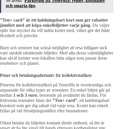
Se även:
Parkering på Teneriffa: regler, kostnader
och smarta tips
”Ten+ card” är ett laddningsbart kort som ger rabatter
jämfört med att köpa enkelbiljetter varje gång.
Du väljer
själv hur mycket du vill ladda kortet med, vilket gör det både
flexibelt och prisvärt.
Barn och seniorer har också möjlighet att resa billigare tack
vare särskilt rabatterade biljetter. Med alla dessa valmöjligheter
kan såväl turister som lokalbor hitta något som passar deras
resebehov och planer.
Priser och betalningsalternativ för kollektivtrafiken
Priserna för kollektivtrafiken på Teneriffa är överkomliga och
anpassade för olika typer av resenärer. En enkel biljett går på
mellan
1 och 3 euro
, beroende på avståndet du färdas. För
frekventa resenärer finns det
”Ten+ card”
, ett laddningsbart
busskort som ger dig rabatt vid varje resa. Kortet kan enkelt
fyllas på vid försäljningsställen eller busstationer.
Oftast betalar du biljetten kontant direkt ombord, så det är
smart att ha lite växel till hands eftersom kortbetalning inte