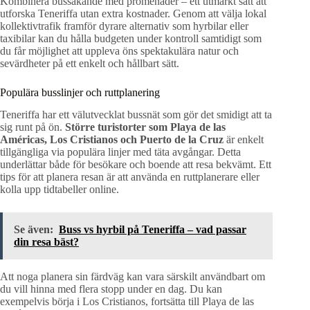
Kombinera bussåkande med promenader – ett utmärkt sätt att
utforska Teneriffa utan extra kostnader. Genom att välja lokal
kollektivtrafik framför dyrare alternativ som hyrbilar eller
taxibilar kan du hålla budgeten under kontroll samtidigt som
du får möjlighet att uppleva öns spektakulära natur och
sevärdheter på ett enkelt och hållbart sätt.
Populära busslinjer och ruttplanering
Teneriffa har ett välutvecklat bussnät som gör det smidigt att ta
sig runt på ön.
Större turistorter som Playa de las
Américas, Los Cristianos och Puerto de la Cruz
är enkelt
tillgängliga via populära linjer med täta avgångar. Detta
underlättar både för besökare och boende att resa bekvämt. Ett
tips för att planera resan är att använda en ruttplanerare eller
kolla upp tidtabeller online.
Se även:
Buss vs hyrbil på Teneriffa – vad passar
din resa bäst?
Att noga planera sin färdväg kan vara särskilt användbart om
du vill hinna med flera stopp under en dag. Du kan
exempelvis börja i Los Cristianos, fortsätta till Playa de las