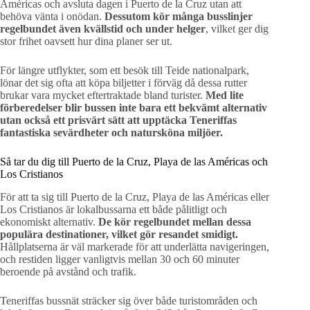
Américas och avsluta dagen i Puerto de la Cruz utan att
behöva vänta i onödan.
Dessutom kör många busslinjer
regelbundet även kvällstid och under helger
, vilket ger dig
stor frihet oavsett hur dina planer ser ut.
För längre utflykter, som ett besök till Teide nationalpark,
lönar det sig ofta att köpa biljetter i förväg då dessa rutter
brukar vara mycket eftertraktade bland turister.
Med lite
förberedelser blir bussen inte bara ett bekvämt alternativ
utan också ett prisvärt sätt att upptäcka Teneriffas
fantastiska sevärdheter och natursköna miljöer.
Så tar du dig till Puerto de la Cruz, Playa de las Américas och
Los Cristianos
För att ta sig till Puerto de la Cruz, Playa de las Américas eller
Los Cristianos är lokalbussarna ett både pålitligt och
ekonomiskt alternativ.
De kör regelbundet mellan dessa
populära destinationer, vilket gör resandet smidigt.
Hållplatserna är väl markerade för att underlätta navigeringen,
och restiden ligger vanligtvis mellan 30 och 60 minuter
beroende på avstånd och trafik.
Teneriffas bussnät sträcker sig över både turistområden och