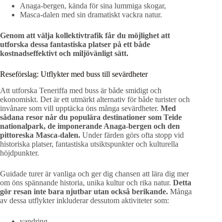
Anaga-bergen, kända för sina lummiga skogar,
Masca-dalen med sin dramatiskt vackra natur.
Genom att välja kollektivtrafik får du möjlighet att
utforska dessa fantastiska platser på ett både
kostnadseffektivt och miljövänligt sätt.
Reseförslag: Utflykter med buss till sevärdheter
Att utforska Teneriffa med buss är både smidigt och
ekonomiskt. Det är ett utmärkt alternativ för både turister och
invånare som vill upptäcka öns många sevärdheter.
Med
sådana resor når du populära destinationer som Teide
nationalpark, de imponerande Anaga-bergen och den
pittoreska Masca-dalen.
Under färden görs ofta stopp vid
historiska platser, fantastiska utsiktspunkter och kulturella
höjdpunkter.
Guidade turer är vanliga och ger dig chansen att lära dig mer
om öns spännande historia, unika kultur och rika natur.
Detta
gör resan inte bara njutbar utan också berikande.
Många
av dessa utflykter inkluderar dessutom aktiviteter som:
vandring,