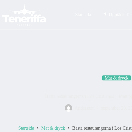
Skip
to
content
Startsida
🌴 Upptäck Ten
Mat & dryck
Bästa restaurangerna i Los Cristianos – Matupp
Andersson
september 20, 2
Startsida
Mat & dryck
Bästa restaurangerna i Los Crist