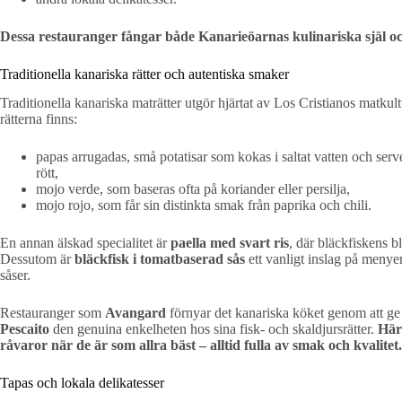
Dessa restauranger fångar både Kanarieöarnas kulinariska själ o
Traditionella kanariska rätter och autentiska smaker
Traditionella kanariska maträtter utgör hjärtat av Los Cristianos matku
rätterna finns:
papas arrugadas, små potatisar som kokas i saltat vatten och ser
rött,
mojo verde, som baseras ofta på koriander eller persilja,
mojo rojo, som får sin distinkta smak från paprika och chili.
En annan älskad specialitet är
paella med svart ris
, där bläckfiskens b
Dessutom är
bläckfisk i tomatbaserad sås
ett vanligt inslag på menyer
såser.
Restauranger som
Avangard
förnyar det kanariska köket genom att ge
Pescaito
den genuina enkelheten hos sina fisk- och skaldjursrätter.
Här 
råvaror när de är som allra bäst – alltid fulla av smak och kvalitet.
Tapas och lokala delikatesser