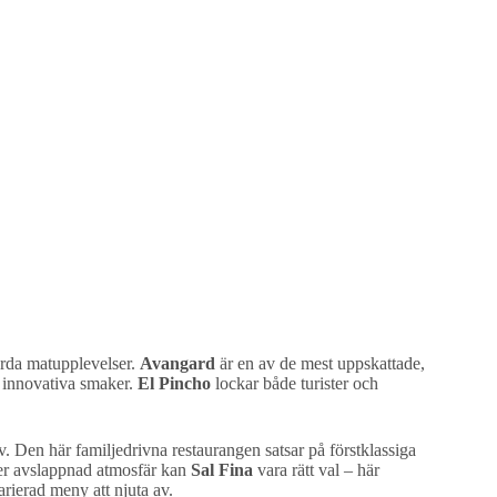
ärda matupplevelser.
Avangard
är en av de mest uppskattade,
er innovativa smaker.
El Pincho
lockar både turister och
iv. Den här familjedrivna restaurangen satsar på förstklassiga
 mer avslappnad atmosfär kan
Sal Fina
vara rätt val – här
arierad meny att njuta av.