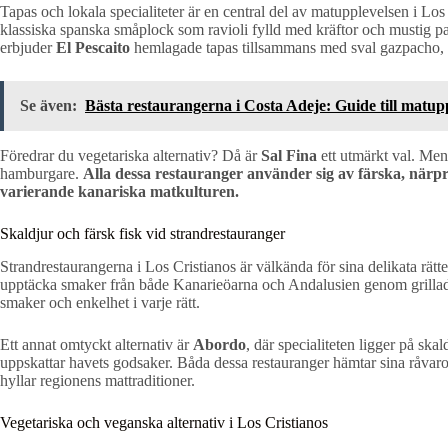
Tapas och lokala specialiteter är en central del av matupplevelsen i Los
klassiska spanska småplock som ravioli fylld med kräftor och mustig pae
erbjuder
El Pescaito
hemlagade tapas tillsammans med sval gazpacho, vi
Se även:
Bästa restaurangerna i Costa Adeje: Guide till matup
Föredrar du vegetariska alternativ? Då är
Sal Fina
ett utmärkt val. Meny
hamburgare.
Alla dessa restauranger använder sig av färska, närpr
varierande kanariska matkulturen.
Skaldjur och färsk fisk vid strandrestauranger
Strandrestaurangerna i Los Cristianos är välkända för sina delikata rätt
upptäcka smaker från både Kanarieöarna och Andalusien genom grillad f
smaker och enkelhet i varje rätt.
Ett annat omtyckt alternativ är
Abordo
, där specialiteten ligger på ska
uppskattar havets godsaker. Båda dessa restauranger hämtar sina råvar
hyllar regionens mattraditioner.
Vegetariska och veganska alternativ i Los Cristianos