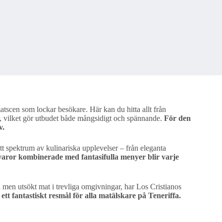
atscen som lockar besökare. Här kan du hitta allt från
ker, vilket gör utbudet både mångsidigt och spännande.
För den
v.
t spektrum av kulinariska upplevelser – från eleganta
varor kombinerade med fantasifulla menyer blir varje
l men utsökt mat i trevliga omgivningar, har Los Cristianos
ett fantastiskt resmål för alla matälskare på Teneriffa.