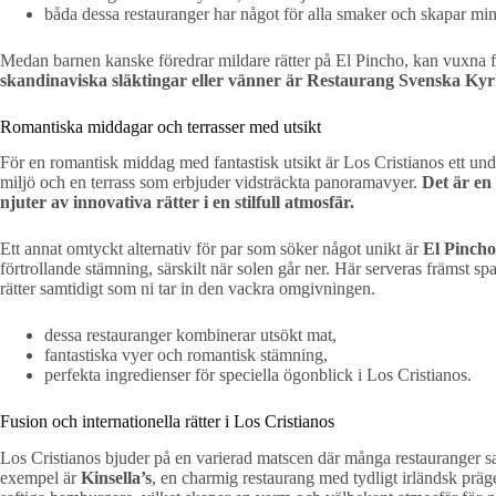
båda dessa restauranger har något för alla smaker och skapar mi
Medan barnen kanske föredrar mildare rätter på El Pincho, kan vuxna fr
skandinaviska släktingar eller vänner är Restaurang Svenska Kyr
Romantiska middagar och terrasser med utsikt
För en romantisk middag med fantastisk utsikt är Los Cristianos ett und
miljö och en terrass som erbjuder vidsträckta panoramavyer.
Det är en
njuter av innovativa rätter i en stilfull atmosfär.
Ett annat omtyckt alternativ för par som söker något unikt är
El Pincho
förtrollande stämning, särskilt när solen går ner. Här serveras främst sp
rätter samtidigt som ni tar in den vackra omgivningen.
dessa restauranger kombinerar utsökt mat,
fantastiska vyer och romantisk stämning,
perfekta ingredienser för speciella ögonblick i Los Cristianos.
Fusion och internationella rätter i Los Cristianos
Los Cristianos bjuder på en varierad matscen där många restauranger sat
exempel är
Kinsella’s
, en charmig restaurang med tydligt irländsk präg