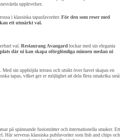
nnesvärda upplevelser.
ossa i klassiska tapasfavoriter.
För den som reser med
kan ett utmärkt val.
erbart val.
Restaurang Avangard
lockar med sin eleganta
 plats där ni kan skapa oförglömliga minnen medan ni
. Med sin upphöjda terrass och utsikt över havet skapas en
anska tapas, vilket ger er möjlighet att dela flera smakrika små
sar på spännande fusionrätter och internationella smaker. Ett
el. Här serveras klassiska pubfavoriter som fish and chips och