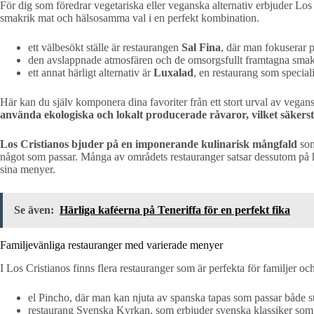
För dig som föredrar vegetariska eller veganska alternativ erbjuder Los
smakrik mat och hälsosamma val i en perfekt kombination.
ett välbesökt ställe är restaurangen
Sal Fina
, där man fokuserar p
den avslappnade atmosfären och de omsorgsfullt framtagna smakern
ett annat härligt alternativ är
Luxalad
, en restaurang som speciali
Här kan du själv komponera dina favoriter från ett stort urval av vegan
använda ekologiska och lokalt producerade råvaror, vilket säkerstä
Los Cristianos bjuder på en imponerande kulinarisk mångfald
som
något som passar. Många av områdets restauranger satsar dessutom på h
sina menyer.
Se även:
Härliga kaféerna på Teneriffa för en perfekt fika
Familjevänliga restauranger med varierade menyer
I Los Cristianos finns flera restauranger som är perfekta för familjer
el Pincho, där man kan njuta av spanska tapas som passar både s
restaurang Svenska Kyrkan, som erbjuder svenska klassiker som k