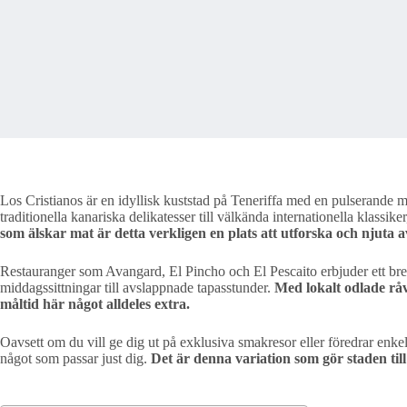
Los Cristianos är en idyllisk kuststad på Teneriffa med en pulserande m
traditionella kanariska delikatesser till välkända internationella klassi
som älskar mat är detta verkligen en plats att utforska och njuta a
Restauranger som Avangard, El Pincho och El Pescaito erbjuder ett bret
middagssittningar till avslappnade tapasstunder.
Med lokalt odlade rå
måltid här något alldeles extra.
Oavsett om du vill ge dig ut på exklusiva smakresor eller föredrar enke
något som passar just dig.
Det är denna variation som gör staden till 