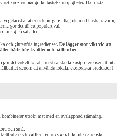
 Cristianos en mängd fantastiska möjligheter. Här möts
å vegetariska rätter och burgare tillagade med färska råvaror,
a gör det till ett populärt val,
serar sig på sallader.
ska och glutenfria ingredienser.
De lägger stor vikt vid att
ller både hög kvalitet och hållbarhet.
 gör det enkelt för alla med särskilda kostpreferenser att hitta
ållbarhet genom att använda lokala, ekologiska produkter i
 och kombinerar utsökt mat med en avslappnad stämning.
tora och små,
öttbullar och våfflor i en mysig och familjär atmosfär.