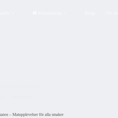
eriffa
🏨 Reseplanering
Blogg
Om os
levelser för alla smaker
025
Mat & dryck
ianos – Matupplevelser för alla smaker