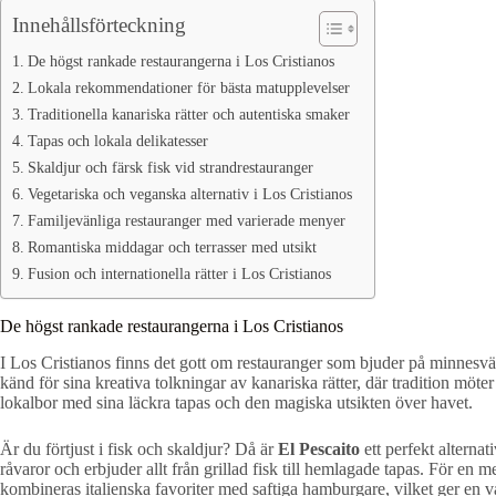
Innehållsförteckning
De högst rankade restaurangerna i Los Cristianos
Lokala rekommendationer för bästa matupplevelser
Traditionella kanariska rätter och autentiska smaker
Tapas och lokala delikatesser
Skaldjur och färsk fisk vid strandrestauranger
Vegetariska och veganska alternativ i Los Cristianos
Familjevänliga restauranger med varierade menyer
Romantiska middagar och terrasser med utsikt
Fusion och internationella rätter i Los Cristianos
De högst rankade restaurangerna i Los Cristianos
I Los Cristianos finns det gott om restauranger som bjuder på minnesv
känd för sina kreativa tolkningar av kanariska rätter, där tradition möt
lokalbor med sina läckra tapas och den magiska utsikten över havet.
Är du förtjust i fisk och skaldjur? Då är
El Pescaito
ett perfekt alternat
råvaror och erbjuder allt från grillad fisk till hemlagade tapas. För en
kombineras italienska favoriter med saftiga hamburgare, vilket ger en v