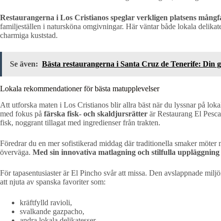
Restaurangerna i Los Cristianos speglar verkligen platsens mångf
familjeställen i natursköna omgivningar. Här väntar både lokala delikate
charmiga kuststad.
Se även:
Bästa restaurangerna i Santa Cruz de Tenerife: Din gu
Lokala rekommendationer för bästa matupplevelser
Att utforska maten i Los Cristianos blir allra bäst när du lyssnar på lo
med fokus på
färska fisk- och skaldjursrätter
är Restaurang El Pescait
fisk, noggrant tillagat med ingredienser från trakten.
Föredrar du en mer sofistikerad middag där traditionella smaker möter
överväga.
Med sin innovativa matlagning och stilfulla uppläggning 
För tapasentusiaster är El Pincho svår att missa. Den avslappnade milj
att njuta av spanska favoriter som:
kräftfylld ravioli,
svalkande gazpacho,
andra lokala delikatesser.