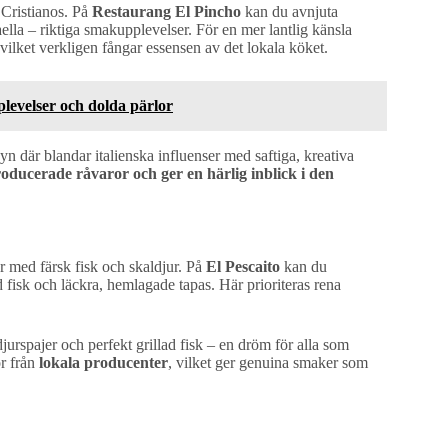
 Cristianos. På
Restaurang El Pincho
kan du avnjuta
lla – riktiga smakupplevelser. För en mer lantlig känsla
lket verkligen fångar essensen av det lokala köket.
plevelser och dolda pärlor
n där blandar italienska influenser med saftiga, kreativa
oducerade råvaror och ger en härlig inblick i den
er med färsk fisk och skaldjur. På
El Pescaito
kan du
isk och läckra, hemlagade tapas. Här prioriteras rena
ldjurspajer och perfekt grillad fisk – en dröm för alla som
or från
lokala producenter
, vilket ger genuina smaker som