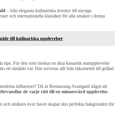
ald
– från eleganta kulinariska äventyr till mysiga
sser och internationella klassiker för alla smaker i denna
ide till kulinariska upplevelser
kala tips. För den som önskar en äkta kanarisk matupplevelse
o ett utmärkt val. Här serveras allt från räkomelett till grillad
 moderna influenser? Då är Restaurang Avangard något att
förvandlar de varje rätt till en minnesvärd upplevelse.
ön och utsikten över havet skapar den perfekta bakgrunden för