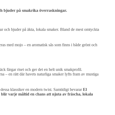
ch bjuder på smakrika överraskningar.
ltur och bjuder på äkta, lokala smaker. Bland de mest omtyckta
veras med mojo – en aromatisk sås som finns i både grönt och
läck färgar riset och ger det en helt unik smakprofil.
na – en rätt där havets naturliga smaker lyfts fram av mustiga
 dessa klassiker en modern twist. Samtidigt bevarar
El
blir varje måltid en chans att njuta av fräscha, lokala