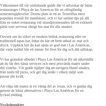
Välkommen till vår omfattande guide där vi utforskar de bästa
restauranger i Playa de las Americas för en oförglömlig
semesterupplevelse. Denna plats är ett av Teneriffas mest
populära resmål för matälskare, och vi har samlat tips på allt
från en enkel restaurang vid strandpromenaden till en exklusiv
pärla som serverar riktigt bra mat för alla smaker.
Oavsett om du söker en modern britisk restaurang eller en
traditionell tapas bar, hittar du här ett brett utbud av mat och
dryck. Upptäck hur du kan njuta av god mat i Las Americas,
där varje måltid blir ett minne för livet för dig och ditt sällskap.
Vi har granskat utbudet i Playa Las Americas för att säkerställa
att du får den bästa servicen och mest prisvärda maten under
din vistelse. Vår guide hjälper dig att navigera bland smaker,
från sushi till pizza, och ger dig insikt i vilken miljö som
passar din kväll.
Att välja rätt maten är en viktig del av resan, och vi guidar dig
genom de bästa alternativen i Playa Las Américas för en
lyckad middag.
Nyckelpunkter