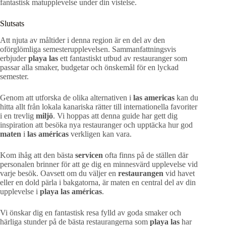
fantastisk matupplevelse under din vistelse.
Slutsats
Att njuta av måltider i denna region är en del av den
oförglömliga semesterupplevelsen. Sammanfattningsvis
erbjuder
playa las
ett fantastiskt utbud av restauranger som
passar alla smaker, budgetar och önskemål för en lyckad
semester.
Genom att utforska de olika alternativen i
las americas
kan du
hitta allt från lokala kanariska rätter till internationella favoriter
i en trevlig
miljö
. Vi hoppas att denna guide har gett dig
inspiration att besöka nya restauranger och upptäcka hur god
maten
i
las américas
verkligen kan vara.
Kom ihåg att den bästa
servicen
ofta finns på de ställen där
personalen brinner för att ge dig en minnesvärd upplevelse vid
varje besök. Oavsett om du väljer en
restaurangen
vid havet
eller en dold pärla i bakgatorna, är maten en central del av din
upplevelse i
playa las américas
.
Vi önskar dig en fantastisk resa fylld av goda smaker och
härliga stunder på de bästa restaurangerna som
playa las
har