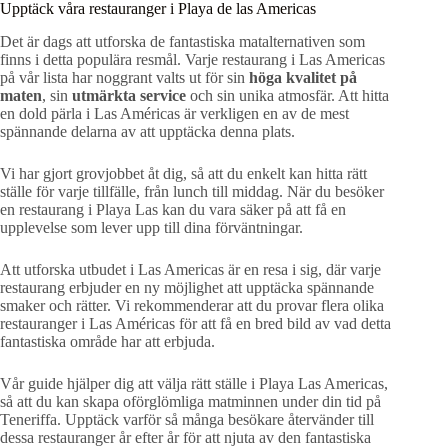
Upptäck våra restauranger i Playa de las Americas
Det är dags att utforska de fantastiska matalternativen som
finns i detta populära resmål. Varje restaurang i Las Americas
på vår lista har noggrant valts ut för sin
höga kvalitet på
maten
, sin
utmärkta service
och sin unika atmosfär. Att hitta
en dold pärla i Las Américas är verkligen en av de mest
spännande delarna av att upptäcka denna plats.
Vi har gjort grovjobbet åt dig, så att du enkelt kan hitta rätt
ställe för varje tillfälle, från lunch till middag. När du besöker
en restaurang i Playa Las kan du vara säker på att få en
upplevelse som lever upp till dina förväntningar.
Att utforska utbudet i Las Americas är en resa i sig, där varje
restaurang erbjuder en ny möjlighet att upptäcka spännande
smaker och rätter. Vi rekommenderar att du provar flera olika
restauranger i Las Américas för att få en bred bild av vad detta
fantastiska område har att erbjuda.
Vår guide hjälper dig att välja rätt ställe i Playa Las Americas,
så att du kan skapa oförglömliga matminnen under din tid på
Teneriffa. Upptäck varför så många besökare återvänder till
dessa restauranger år efter år för att njuta av den fantastiska