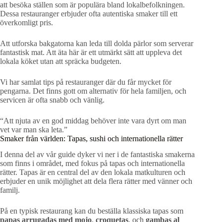
att besöka ställen som är populära bland lokalbefolkningen.
Dessa restauranger erbjuder ofta autentiska smaker till ett
överkomligt pris.
Att utforska bakgatorna kan leda till dolda pärlor som serverar
fantastisk mat. Att äta här är ett utmärkt sätt att uppleva det
lokala köket utan att spräcka budgeten.
Vi har samlat tips på restauranger där du får mycket för
pengarna. Det finns gott om alternativ för hela familjen, och
servicen är ofta snabb och vänlig.
“Att njuta av en god middag behöver inte vara dyrt om man
vet var man ska leta.”
Smaker från världen: Tapas, sushi och internationella rätter
I denna del av vår guide dyker vi ner i de fantastiska smakerna
som finns i området, med fokus på tapas och internationella
rätter. Tapas är en central del av den lokala matkulturen och
erbjuder en unik möjlighet att dela flera rätter med vänner och
familj.
På en typisk restaurang kan du beställa klassiska tapas som
papas arrugadas med mojo
,
croquetas
, och
gambas al