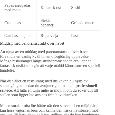
Papas arrugadas
Kanarisk ost
Sushi
med mojo
Stekta
Croquetas
Grillade rätter
bananer
Gambas al ajillo
Ropa vieja
Pasta
Middag med panoramautsikt över havet
Att njuta av en middag med panoramautsikt över havet kan
förvandla en vanlig kväll till en oförglömlig upplevelse.
Många restauranger längs strandpromenaden erbjuder en
fantastisk utsikt som gör att varje måltid känns som en speciell
händelse.
När du väljer en restaurang med utsikt kan du njuta av
solnedgången medan du avnjuter god mat och
professionell
service
. Att hitta en lugn miljö är möjligt om du söker dig till
ställen som ligger lite avsides från huvudstråken.
Maten smakar ofta lite bättre när den serveras i en miljö där du
kan höra vågornas brus och känna den friska havsbrisen mot
ansiktet. Vi har valt ut de bästa ställena där du kan kombinera