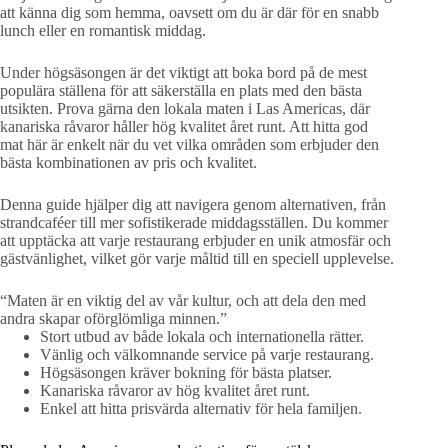
att känna dig som hemma, oavsett om du är där för en snabb
lunch eller en romantisk middag.
Under högsäsongen är det viktigt att boka bord på de mest
populära ställena för att säkerställa en plats med den bästa
utsikten. Prova gärna den lokala maten i Las Americas, där
kanariska råvaror håller hög kvalitet året runt. Att hitta god
mat här är enkelt när du vet vilka områden som erbjuder den
bästa kombinationen av pris och kvalitet.
Denna guide hjälper dig att navigera genom alternativen, från
strandcaféer till mer sofistikerade middagsställen. Du kommer
att upptäcka att varje restaurang erbjuder en unik atmosfär och
gästvänlighet, vilket gör varje måltid till en speciell upplevelse.
“Maten är en viktig del av vår kultur, och att dela den med
andra skapar oförglömliga minnen.”
Stort utbud av både lokala och internationella rätter.
Vänlig och välkomnande service på varje restaurang.
Högsäsongen kräver bokning för bästa platser.
Kanariska råvaror av hög kvalitet året runt.
Enkel att hitta prisvärda alternativ för hela familjen.