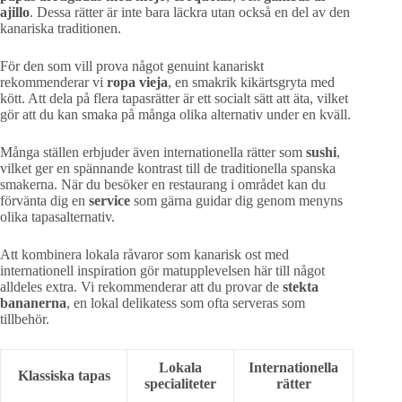
ajillo
. Dessa rätter är inte bara läckra utan också en del av den
kanariska traditionen.
För den som vill prova något genuint kanariskt
rekommenderar vi
ropa vieja
, en smakrik kikärtsgryta med
kött. Att dela på flera tapasrätter är ett socialt sätt att äta, vilket
gör att du kan smaka på många olika alternativ under en kväll.
Många ställen erbjuder även internationella rätter som
sushi
,
vilket ger en spännande kontrast till de traditionella spanska
smakerna. När du besöker en restaurang i området kan du
förvänta dig en
service
som gärna guidar dig genom menyns
olika tapasalternativ.
Att kombinera lokala råvaror som kanarisk ost med
internationell inspiration gör matupplevelsen här till något
alldeles extra. Vi rekommenderar att du provar de
stekta
bananerna
, en lokal delikatess som ofta serveras som
tillbehör.
Lokala
Internationella
Klassiska tapas
specialiteter
rätter