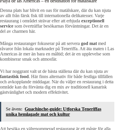
Playa de las Americas – en destination för matälskare
Denna plats har blivit en oas för matälskare, där du kan njuta
av allt från färsk fisk till internationella delikatesser. Varje
restaurang i området strävar efter att erbjuda
exceptionell
service
som överträffar besökarnas förväntningar. Det är en
del av charmen här.
Många restauranger fokuserar på att servera
god mat
med
råvaror från lokala marknader på Teneriffa. Att äta maten i Las
Americas är mer än bara en måltid; det är en upplevelse som
kombinerar smak och atmosfär.
Vi har noggrant valt ut de bästa ställena där du kan njuta av
fantastisk food
. Här finns alternativ för både festliga tillfällen
och avkopplande middagar. När du väljer en restaurang i detta
område kan du förvänta dig en mix av traditionell kanarisk
gästvänlighet och modern effektivitet.
Se även:
Guachinche-guide: Utforska Teneriffas
unika hemlagade mat och kultur
Att besöka en välrenommerad restaurang är ett måste för alla