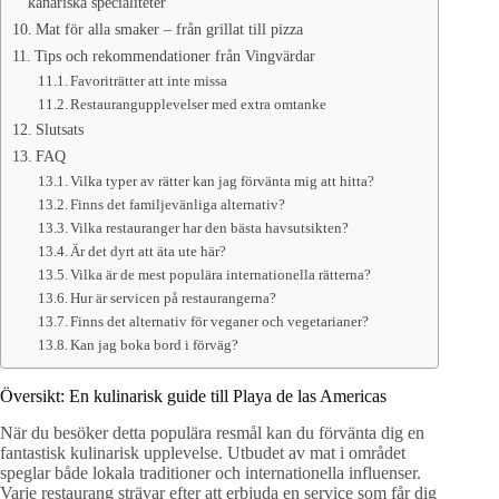
kanariska specialiteter
Mat för alla smaker – från grillat till pizza
Tips och rekommendationer från Vingvärdar
Favoriträtter att inte missa
Restaurangupplevelser med extra omtanke
Slutsats
FAQ
Vilka typer av rätter kan jag förvänta mig att hitta?
Finns det familjevänliga alternativ?
Vilka restauranger har den bästa havsutsikten?
Är det dyrt att äta ute här?
Vilka är de mest populära internationella rätterna?
Hur är servicen på restaurangerna?
Finns det alternativ för veganer och vegetarianer?
Kan jag boka bord i förväg?
Översikt: En kulinarisk guide till Playa de las Americas
När du besöker detta populära resmål kan du förvänta dig en
fantastisk kulinarisk upplevelse. Utbudet av mat i området
speglar både lokala traditioner och internationella influenser.
Varje restaurang strävar efter att erbjuda en service som får dig