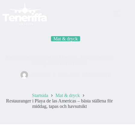
Skip
to
content
Mat & dryck
Restauranger i Playa de las Americas – bästa ställena för
middag, tapas och havsutsikt
Andersson
juli 2, 2026
Mat & dryck
Startsida
Mat & dryck
Restauranger i Playa de las Americas – bästa ställena för
middag, tapas och havsutsikt