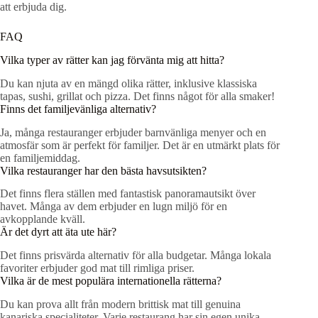
att erbjuda dig.
FAQ
Vilka typer av rätter kan jag förvänta mig att hitta?
Du kan njuta av en mängd olika rätter, inklusive klassiska
tapas, sushi, grillat och pizza. Det finns något för alla smaker!
Finns det familjevänliga alternativ?
Ja, många restauranger erbjuder barnvänliga menyer och en
atmosfär som är perfekt för familjer. Det är en utmärkt plats för
en familjemiddag.
Vilka restauranger har den bästa havsutsikten?
Det finns flera ställen med fantastisk panoramautsikt över
havet. Många av dem erbjuder en lugn miljö för en
avkopplande kväll.
Är det dyrt att äta ute här?
Det finns prisvärda alternativ för alla budgetar. Många lokala
favoriter erbjuder god mat till rimliga priser.
Vilka är de mest populära internationella rätterna?
Du kan prova allt från modern brittisk mat till genuina
kanariska specialiteter. Varje restaurang har sin egen unika