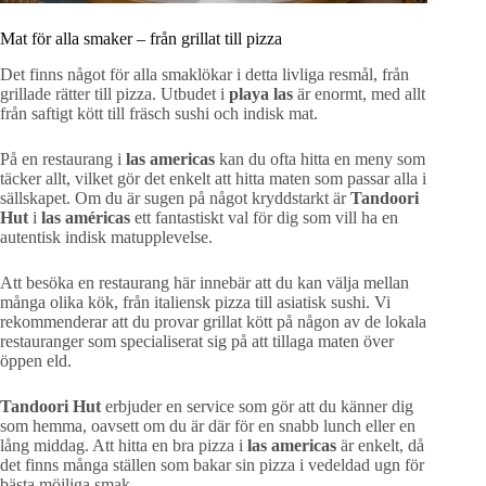
Mat för alla smaker – från grillat till pizza
Det finns något för alla smaklökar i detta livliga resmål, från
grillade rätter till pizza. Utbudet i
playa las
är enormt, med allt
från saftigt kött till fräsch sushi och indisk mat.
På en restaurang i
las americas
kan du ofta hitta en meny som
täcker allt, vilket gör det enkelt att hitta maten som passar alla i
sällskapet. Om du är sugen på något kryddstarkt är
Tandoori
Hut
i
las américas
ett fantastiskt val för dig som vill ha en
autentisk indisk matupplevelse.
Att besöka en restaurang här innebär att du kan välja mellan
många olika kök, från italiensk pizza till asiatisk sushi. Vi
rekommenderar att du provar grillat kött på någon av de lokala
restauranger som specialiserat sig på att tillaga maten över
öppen eld.
Tandoori Hut
erbjuder en service som gör att du känner dig
som hemma, oavsett om du är där för en snabb lunch eller en
lång middag. Att hitta en bra pizza i
las americas
är enkelt, då
det finns många ställen som bakar sin pizza i vedeldad ugn för
bästa möjliga smak.