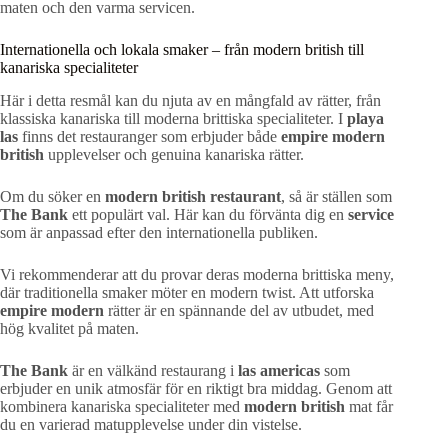
maten och den varma servicen.
Internationella och lokala smaker – från modern british till
kanariska specialiteter
Här i detta resmål kan du njuta av en mångfald av rätter, från
klassiska kanariska till moderna brittiska specialiteter. I
playa
las
finns det restauranger som erbjuder både
empire modern
british
upplevelser och genuina kanariska rätter.
Om du söker en
modern british restaurant
, så är ställen som
The Bank
ett populärt val. Här kan du förvänta dig en
service
som är anpassad efter den internationella publiken.
Vi rekommenderar att du provar deras moderna brittiska meny,
där traditionella smaker möter en modern twist. Att utforska
empire modern
rätter är en spännande del av utbudet, med
hög kvalitet på maten.
The Bank
är en välkänd restaurang i
las americas
som
erbjuder en unik atmosfär för en riktigt bra middag. Genom att
kombinera kanariska specialiteter med
modern british
mat får
du en varierad matupplevelse under din vistelse.