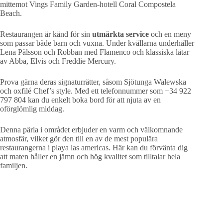
mittemot Vings Family Garden-hotell Coral Compostela
Beach.
Restaurangen är känd för sin
utmärkta service
och en meny
som passar både barn och vuxna. Under kvällarna underhåller
Lena Pålsson och Robban med Flamenco och klassiska låtar
av Abba, Elvis och Freddie Mercury.
Prova gärna deras signaturrätter, såsom Sjötunga Walewska
och oxfilé Chef’s style. Med ett telefonnummer som +34 922
797 804 kan du enkelt boka bord för att njuta av en
oförglömlig middag.
Denna pärla i området erbjuder en varm och välkomnande
atmosfär, vilket gör den till en av de mest populära
restaurangerna i playa las americas. Här kan du förvänta dig
att maten håller en jämn och hög kvalitet som tilltalar hela
familjen.