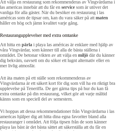
Att välja en restaurang som rekommenderas av Vingvärdarna i
las americas innebär att du får en
service
som är utöver det
vanliga för alla gäster. När du besöker en restaurang i las
américas som de tipsar om, kan du vara säker på att
maten
håller en hög och jämn kvalitet varje gång.
Restaurangupplevelser med extra omtanke
Att hitta en
pärla
i playa las américas är enklare med hjälp av
våra Vingvärdar, som känner till alla de bästa ställena i
området. De betonar vikten av att välja en
miljö
där du känner
dig bekväm, oavsett om du söker ett lugnt alternativ eller en
mer livlig atmosfär.
Att äta maten på ett ställe som rekommenderas av
Vingvärdarna är ett säkert kort för dig som vill ha en riktigt bra
upplevelse på Teneriffa. De ger gärna tips på hur du kan få
extra omtanke på din restaurang, vilket gör att varje måltid
känns som en speciell del av semestern.
Vi hoppas att dessa rekommendationer från Vingvärdarna i las
americas hjälper dig att hitta dina egna favoriter bland alla
restauranger i området. Att följa tipsen från de som känner
playa las bäst är det bästa sättet att säkerställa att du får en