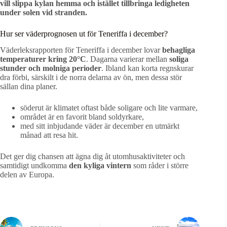
vill slippa kylan hemma och istället tillbringa ledigheten
under solen vid stranden.
Hur ser väderprognosen ut för Teneriffa i december?
Väderleksrapporten för Teneriffa i december lovar
behagliga
temperaturer kring 20°C
. Dagarna varierar mellan
soliga
stunder och molniga perioder
. Ibland kan korta regnskurar
dra förbi, särskilt i de norra delarna av ön, men dessa stör
sällan dina planer.
söderut är klimatet oftast både soligare och lite varmare,
området är en favorit bland soldyrkare,
med sitt inbjudande väder är december en utmärkt
månad att resa hit.
Det ger dig chansen att ägna dig åt utomhusaktiviteter och
samtidigt undkomma
den kyliga vintern
som råder i större
delen av Europa.