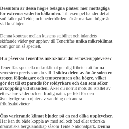
Dessutom är dessa högre belägna platser mer mottagliga
för extrema väderförhållanden
. Till exempel händer det att
snö faller på Teide, och nederbörden här är markant högre än
vid kustlinjen.
Denna kontrast mellan kustens stabilitet och inlandets
skiftande väder ger upphov till Teneriffas
unika mikroklimat
som gör ön så speciell.
Hur påverkar Teneriffas mikroklimat din semesterupplevelse?
Teneriffas speciella mikroklimat ger dig friheten att forma
semestern precis som du vill.
I södra delen av ön är solen en
trogen följeslagare och temperaturen ofta högre, vilket
gör det till ett paradis för soldyrkare och den som söker
avkoppling vid stranden.
Åker du norrut möts du istället av
ett svalare väder och en frodig natur, perfekt för den
äventyrlige som njuter av vandring och andra
friluftsaktiviteter.
Öns varierande klimat bjuder på en rad olika upplevelser.
Här kan du både koppla av med sol och bad eller utforska
dramatiska bergslandskap såsom Teide Nationalpark.
Denna