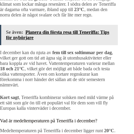
klimat som lockar många resenärer. I södra delen av Teneriffa
är dagarna ofta varmare, ibland upp till
23°C
, medan den
norra delen är något svalare och får lite mer regn.
Se även:
Planera din första resa till Teneriffa: Tips
för nybörjare
I december kan du njuta av
fem till sex soltimmar per dag
,
vilket ger gott om tid att ägna sig åt utomhusaktiviteter eller
bara koppla av vid havet. Vattentemperaturen varierar mellan
18 och 21°C
, vilket gör det möjligt att både bada och testa
olika vattensporter. Även om kortare regnskurar kan
förekomma i norr händer det sällan att de stör semestern
nämnvärt.
Kort sagt
, Teneriffa kombinerar solsken med mild värme på
ett sätt som gör ön till ett populärt val för dem som vill fly
Europas kalla vinterväder i december.
Vad är medeltemperaturen på Teneriffa i december?
Medeltemperaturen på Teneriffa i december ligger runt
20°C
.