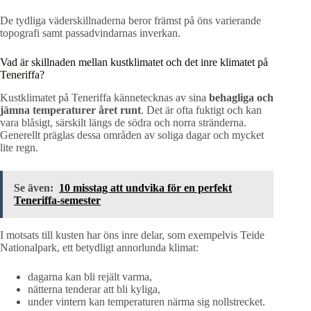
De tydliga väderskillnaderna beror främst på öns varierande
topografi samt passadvindarnas inverkan.
Vad är skillnaden mellan kustklimatet och det inre klimatet på
Teneriffa?
Kustklimatet på Teneriffa kännetecknas av sina
behagliga och
jämna temperaturer året runt
. Det är ofta fuktigt och kan
vara blåsigt, särskilt längs de södra och norra stränderna.
Generellt präglas dessa områden av soliga dagar och mycket
lite regn.
Se även:
10 misstag att undvika för en perfekt
Teneriffa-semester
I motsats till kusten har öns inre delar, som exempelvis Teide
Nationalpark, ett betydligt annorlunda klimat:
dagarna kan bli rejält varma,
nätterna tenderar att bli kyliga,
under vintern kan temperaturen närma sig nollstrecket.