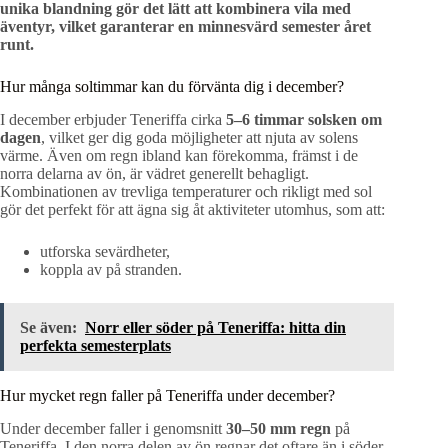
unika blandning gör det lätt att kombinera vila med
äventyr, vilket garanterar en minnesvärd semester året
runt.
Hur många soltimmar kan du förvänta dig i december?
I december erbjuder Teneriffa cirka
5–6 timmar solsken om
dagen
, vilket ger dig goda möjligheter att njuta av solens
värme. Även om regn ibland kan förekomma, främst i de
norra delarna av ön, är vädret generellt behagligt.
Kombinationen av trevliga temperaturer och rikligt med sol
gör det perfekt för att ägna sig åt aktiviteter utomhus, som att:
utforska sevärdheter,
koppla av på stranden.
Se även:
Norr eller söder på Teneriffa: hitta din
perfekta semesterplats
Hur mycket regn faller på Teneriffa under december?
Under december faller i genomsnitt
30–50 mm regn
på
Teneriffa. I den norra delen av ön regnar det oftare än i söder.