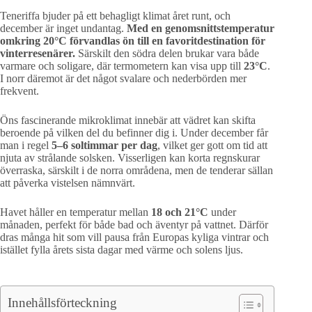
Teneriffa bjuder på ett behagligt klimat året runt, och
december är inget undantag.
Med en genomsnittstemperatur
omkring 20°C förvandlas ön till en favoritdestination för
vinterresenärer.
Särskilt den södra delen brukar vara både
varmare och soligare, där termometern kan visa upp till
23°C
.
I norr däremot är det något svalare och nederbörden mer
frekvent.
Öns fascinerande mikroklimat innebär att vädret kan skifta
beroende på vilken del du befinner dig i. Under december får
man i regel
5–6 soltimmar per dag
, vilket ger gott om tid att
njuta av strålande solsken. Visserligen kan korta regnskurar
överraska, särskilt i de norra områdena, men de tenderar sällan
att påverka vistelsen nämnvärt.
Havet håller en temperatur mellan
18 och 21°C
under
månaden, perfekt för både bad och äventyr på vattnet. Därför
dras många hit som vill pausa från Europas kyliga vintrar och
istället fylla årets sista dagar med värme och solens ljus.
Innehållsförteckning