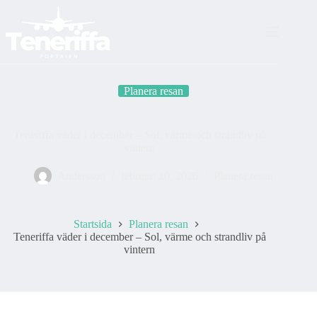
Skip
to
content
Planera resan
Teneriffa väder i december – Sol, värme och strandliv på
vintern
Andersson
februari 10, 2026
Planera resan
Startsida
Planera resan
Teneriffa väder i december – Sol, värme och strandliv på
vintern