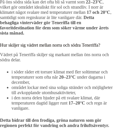
På öns södra sida kan det ofta bli så varmt som
22–23°C
,
vilket gör området idealiskt för sol och strandliv. I norr är
klimatet något svalare med temperaturer mellan
17 och 20°C
,
samtidigt som regnskurar är lite vanligare där.
Detta
behagliga vinterväder gör Teneriffa till en
favoritdestination för dem som söker värme under årets
sista månad.
Hur skiljer sig vädret mellan norra och södra Teneriffa?
Vädret på Teneriffa skiljer sig markant mellan öns norra och
södra delar.
i söder råder ett torrare klimat med fler soltimmar och
temperaturer som ofta når
20–23°C
under dagarna i
december,
området lockar med sina soliga stränder och möjligheter
till avkopplande utomhusaktiviteter,
i den norra delen bjuder på ett svalare klimat, där
temperaturen dagtid ligger runt
17–20°C
och regn är
vanligare.
Detta bidrar till den frodiga, gröna naturen som gör
regionen perfekt för vandring och andra friluftsäventyr.