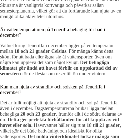
Skurarna är vanligtvis kortvariga och påverkar sällan
semesterplanerna, vilket gör att du fortfarande kan njuta av en
mängd olika aktiviteter utomhus.
Är vattentemperaturen på Teneriffa behaglig för bad i
december?
Vattnet kring Teneriffa i december ligger på en temperatur
mellan
18 och 21 grader Celsius
. För många känns detta
skönt för att bada eller ägna sig åt vattensporter, även om
några kan uppleva det som något kyligt.
Det behagliga
klimatet gör ändå att havet förblir en uppskattad del av
semestern
för de flesta som reser till ön under vintern.
Kan man njuta av strandliv och solsken på Teneriffa i
december?
Det är fullt möjligt att njuta av strandliv och sol på Teneriffa
även i december. Dagstemperaturerna brukar ligga mellan
behagliga
20 och 23 grader
, framför allt i de södra delarna av
ön.
Detta ger perfekta förhållanden för att koppla av vid
havet eller sola.
Havsvattnet håller sig runt
18 till 21 grader
,
vilket gör det både badvänligt och idealiskt för olika
vattensporter.
Det milda vinterklimatet lockar många som