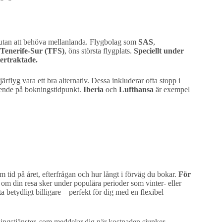
sa utan att behöva mellanlanda. Flygbolag som
SAS
,
Tenerife-Sur (TFS)
, öns största flygplats.
Speciellt under
tertraktade.
ärflyg vara ett bra alternativ. Dessa inkluderar ofta stopp i
roende på bokningstidpunkt.
Iberia
och
Lufthansa
är exempel
m tid på året, efterfrågan och hur långt i förväg du bokar.
För
lt om din resa sker under populära perioder som vinter- eller
 betydligt billigare – perfekt för dig med en flexibel
ningstjänster, som meddelar dig när kostnaden sjunker.