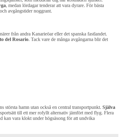
yga
, medan lördagar tenderar att vara dyrare. För bästa
 och avgångstider noggrant.
esenärer från andra Kanarieöar eller det spanska fastlandet.
to del Rosario
. Tack vare de många avgångarna blir det
öns största hamn utan också en central transportpunkt.
Själva
ortsätt till ett mer rofyllt alternativ jämfört med flyg. Flera
tid kan vara klokt under högsäsong för att undvika