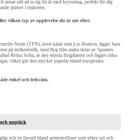
t annat sätt att ta sig hit är med kryssning, perfekt för dig
ande platser i regionen.
ler vilken typ av upplevelse du är ute efter.
nerife-Norte (TFN), även känd som Los Rodeos, ligger bara
mst på inrikestrafik, med flyg från andra delar av Spanien
llad Reina Sofia, är den största flygplatsen och ligger cirka
ingar, vilket gör den mycket populär bland europeiska
n både enkel och bekväm.
t och upptäck
nglig och en favorit bland semesterfirare som söker sol och