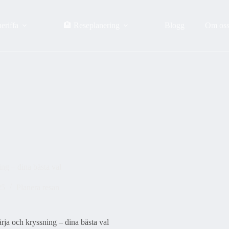
eriffa
🏨 Reseplanering
Blogg
Om os
ning – dina bästa val
25
Planera resan
färja och kryssning – dina bästa val