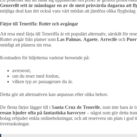
Generellt sett är måndagar en av de mest prisvärda dagarna att fl
möjliga deal kan det också vara värt mödan att jämföra olika flygbolag
Färjor till Teneriffa: Rutter och avgångar
Att resa med färja till Teneriffa är ett populärt alternativ, särskilt för r
Rutter avgår från platser som
Las Palmas
,
Agaete
,
Arrecife
och
Puer
smidigt att planera sin resa.
Kostnaden för biljetterna varierar beroende på:
avreseort,
om du reser med fordon,
vilken typ av passagerare du är.
Detta gör att alternativen kan anpassas efter olika behov.
De flesta färjor lägger till i
Santa Cruz de Tenerife
, som inte bara är 
resan bjuder ofta på fantastiska havsvyer
– något som gör detta transp
bolag erbjuder enkla onlinebokningar, och att reservera sin plats i god 
överraskningar.