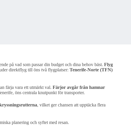
beroende på vad som passar din budget och dina behov bäst.
Flyg
der direktflyg till öns två flygplatser:
Tenerife-Norte (TFN)
an färja vara ett utmärkt val.
Färjor avgår från hamnar
nerife, öns centrala knutpunkt för transporter.
i kryssningsrutterna
, vilket ger chansen att upptäcka flera
omiska planering och syftet med resan.