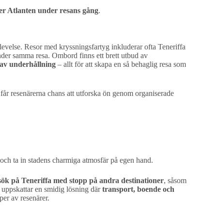
er Atlanten under resans gång
.
levelse. Resor med kryssningsfartyg inkluderar ofta Teneriffa
 under samma resa. Ombord finns ett brett utbud av
 av underhållning
– allt för att skapa en så behaglig resa som
e, får resenärerna chans att utforska ön genom organiserade
z och ta in stadens charmiga atmosfär på egen hand.
esök på Teneriffa med stopp på andra destinationer
, såsom
m uppskattar en smidig lösning där
transport, boende och
per av resenärer.