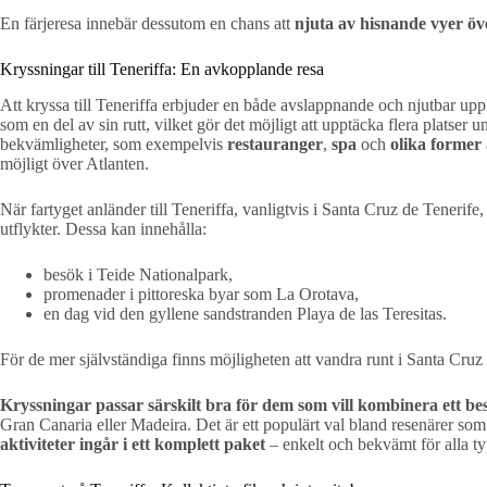
En färjeresa innebär dessutom en chans att
njuta av hisnande vyer öv
Kryssningar till Teneriffa: En avkopplande resa
Att kryssa till Teneriffa erbjuder en både avslappnande och njutbar upp
som en del av sin rutt, vilket gör det möjligt att upptäcka flera platser
bekvämligheter, som exempelvis
restauranger
,
spa
och
olika former
möjligt över Atlanten.
När fartyget anländer till Teneriffa, vanligtvis i Santa Cruz de Tenerif
utflykter. Dessa kan innehålla:
besök i Teide Nationalpark,
promenader i pittoreska byar som La Orotava,
en dag vid den gyllene sandstranden Playa de las Teresitas.
För de mer självständiga finns möjligheten att vandra runt i Santa Cru
Kryssningar passar särskilt bra för dem som vill kombinera ett b
Gran Canaria eller Madeira. Det är ett populärt val bland resenärer so
aktiviteter ingår i ett komplett paket
– enkelt och bekvämt för alla ty