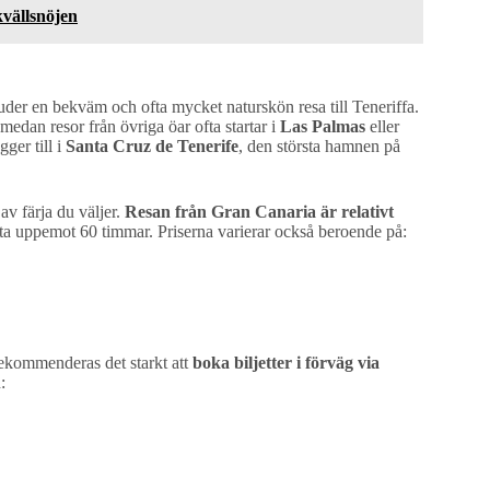
kvällsnöjen
uder en bekväm och ofta mycket naturskön resa till Teneriffa.
 medan resor från övriga öar ofta startar i
Las Palmas
eller
ger till i
Santa Cruz de Tenerife
, den största hamnen på
av färja du väljer.
Resan från Gran Canaria är relativt
 ta uppemot 60 timmar. Priserna varierar också beroende på:
, rekommenderas det starkt att
boka biljetter i förväg via
: