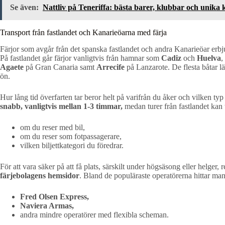
Se även:
Nattliv på Teneriffa: bästa barer, klubbar och unika 
Transport från fastlandet och Kanarieöarna med färja
Färjor som avgår från det spanska fastlandet och andra Kanarieöar erbj
På fastlandet går färjor vanligtvis från hamnar som
Cadiz
och
Huelva
,
Agaete
på Gran Canaria samt
Arrecife
på Lanzarote. De flesta båtar läg
ön.
Hur lång tid överfarten tar beror helt på varifrån du åker och vilken typ 
snabb, vanligtvis mellan 1-3 timmar,
medan turer från fastlandet kan
om du reser med bil,
om du reser som fotpassagerare,
vilken biljettkategori du föredrar.
För att vara säker på att få plats, särskilt under högsäsong eller helger
färjebolagens hemsidor
. Bland de populäraste operatörerna hittar man
Fred Olsen Express,
Naviera Armas,
andra mindre operatörer med flexibla scheman.