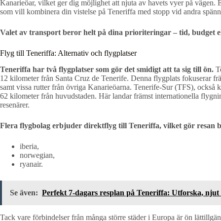
Kanarieöar, vilket ger dig möjlighet att njuta av havets vyer på vägen. Et
som vill kombinera din vistelse på Teneriffa med stopp vid andra spänn
Valet av transport beror helt på dina prioriteringar – tid, budget el
Flyg till Teneriffa: Alternativ och flygplatser
Teneriffa har två flygplatser som gör det smidigt att ta sig till ön.
Te
12 kilometer från Santa Cruz de Tenerife. Denna flygplats fokuserar frä
samt vissa rutter från övriga Kanarieöarna. Tenerife-Sur (TFS), också ka
62 kilometer från huvudstaden. Här landar främst internationella flygn
resenärer.
Flera flygbolag erbjuder direktflyg till Teneriffa, vilket gör resa
iberia,
norwegian,
ryanair.
Se även:
Perfekt 7-dagars resplan på Teneriffa: Utforska, nju
Tack vare förbindelser från många större städer i Europa är ön lättillgä