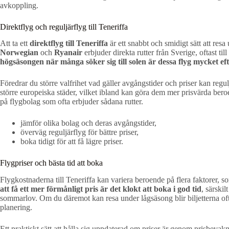
avkoppling.
Direktflyg och reguljärflyg till Teneriffa
Att ta ett
direktflyg till Teneriffa
är ett snabbt och smidigt sätt att re
Norwegian
och
Ryanair
erbjuder direkta rutter från Sverige, oftast till
högsäsongen när många söker sig till solen är dessa flyg mycket ef
Föredrar du större valfrihet vad gäller avgångstider och priser kan regulj
större europeiska städer, vilket ibland kan göra dem mer prisvärda be
på flygbolag som ofta erbjuder sådana rutter.
jämför olika bolag och deras avgångstider,
överväg reguljärflyg för bättre priser,
boka tidigt för att få lägre priser.
Flygpriser och bästa tid att boka
Flygkostnaderna till Teneriffa kan variera beroende på flera faktorer, so
att få ett mer förmånligt pris är det klokt att boka i god tid
, särski
sommarlov. Om du däremot kan resa under lågsäsong blir biljetterna ofta
planering.
Ett praktiskt sätt att hålla sig uppdaterad om priser är genom prisbevak