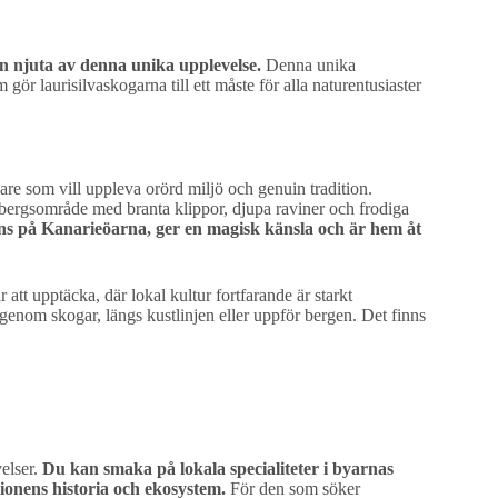
n njuta av denna unika upplevelse.
Denna unika
ör laurisilvaskogarna till ett måste för alla naturentusiaster
re som vill uppleva orörd miljö och genuin tradition.
t bergsområde med branta klippor, djupa raviner och frodiga
nns på Kanarieöarna, ger en magisk känsla och är hem åt
tt upptäcka, där lokal kultur fortfarande är starkt
genom skogar, längs kustlinjen eller uppför bergen. Det finns
elser.
Du kan smaka på lokala specialiteter i byarnas
ionens historia och ekosystem.
För den som söker