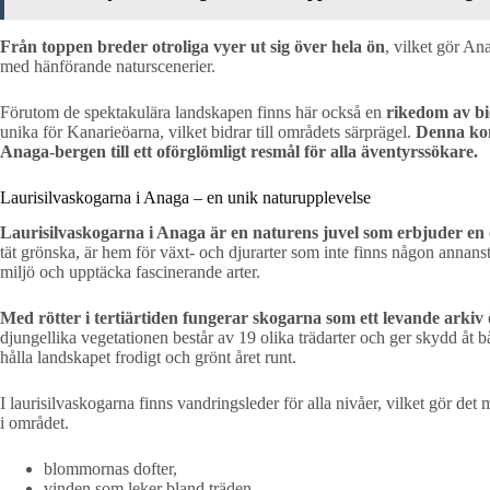
Från toppen breder otroliga vyer ut sig över hela ön
, vilket gör An
med hänförande naturscenerier.
Förutom de spektakulära landskapen finns här också en
rikedom av bi
unika för Kanarieöarna, vilket bidrar till områdets särprägel.
Denna kom
Anaga-bergen till ett oförglömligt resmål för alla äventyrssökare.
Laurisilvaskogarna i Anaga – en unik naturupplevelse
Laurisilvaskogarna i Anaga är en naturens juvel som erbjuder en 
tät grönska, är hem för växt- och djurarter som inte finns någon anna
miljö och upptäcka fascinerande arter.
Med rötter i tertiärtiden fungerar skogarna som ett levande arkiv 
djungellika vegetationen består av 19 olika trädarter och ger skydd åt b
hålla landskapet frodigt och grönt året runt.
I laurisilvaskogarna finns vandringsleder för alla nivåer, vilket gör de
i området.
blommornas dofter,
vinden som leker bland träden,