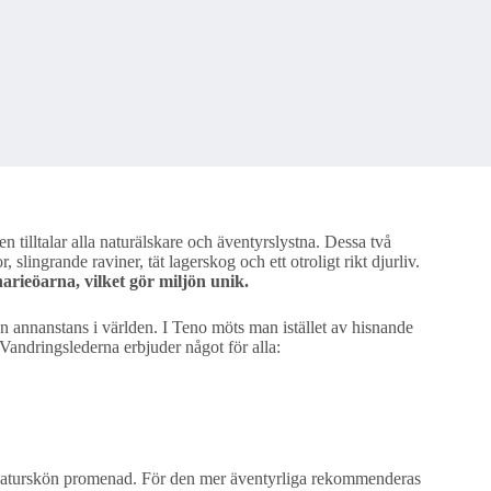
 tilltalar alla naturälskare och äventyrslystna. Dessa två
slingrande raviner, tät lagerskog och ett otroligt rikt djurliv.
rieöarna, vilket gör miljön unik.
 annanstans i världen. I Teno möts man istället av hisnande
andringslederna erbjuder något för alla:
n naturskön promenad. För den mer äventyrliga rekommenderas