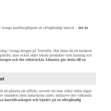
ar Anaga landsbygdspark ett oförglömligt intryck –
det är
ng i Anaga-bergen på Teneriffa. Här hittar du ett modernt
gsleder, utan också säljer lokala produkter som honung och
rgen och det vidsträckta Atlanten gör detta till en
ker
ör att planera sin utflykt, oavsett om man söker enkla stigar
a av områdets mest natursköna rutter, inklusive den välkända
ka laurisilvaskogen och bjuder på en oförglömlig