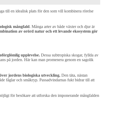
aga till en idealisk plats för den som vill kombinera rörelse
ologisk mångfald
. Många arter av både växter och djur är
bination av orörd natur och ett levande ekosystem gör
oförglömlig upplevelse.
Dessa subtropiska skogar, fyllda av
nstans på jorden. Här kan man promenera genom en sagolik
över jordens biologiska utveckling.
Den täta, nästan
åde fåglar och småkryp. Passadvindarnas fukt bidrar till att
t möjligt för besökare att utforska den imponerande mångfalden