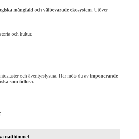
ogiska mångfald och välbevarade ekosystem
. Utöver
storia och kultur,
entusiaster och äventyrslystna. Här möts du av
imponerande
ska som tidlösa
.
,
ska natthimmel