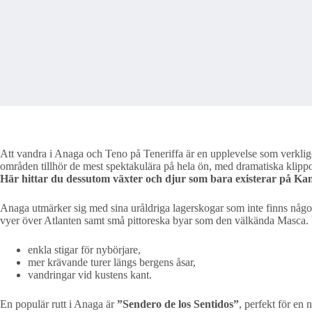
Att vandra i Anaga och Teno på Teneriffa är en upplevelse som verkligen
områden tillhör de mest spektakulära på hela ön, med dramatiska klippor, 
Här hittar du dessutom växter och djur som bara existerar på Kana
Anaga utmärker sig med sina uråldriga lagerskogar som inte finns någon
vyer över Atlanten samt små pittoreska byar som den välkända Masca. V
enkla stigar för nybörjare,
mer krävande turer längs bergens åsar,
vandringar vid kustens kant.
En populär rutt i Anaga är
”Sendero de los Sentidos”
, perfekt för e