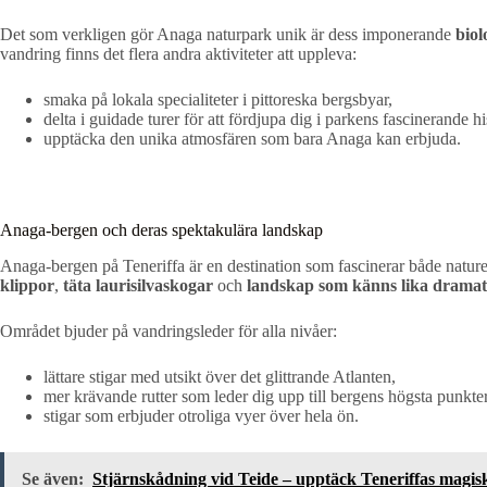
Det som verkligen gör Anaga naturpark unik är dess imponerande
biol
vandring finns det flera andra aktiviteter att uppleva:
smaka på lokala specialiteter i pittoreska bergsbyar,
delta i guidade turer för att fördjupa dig i parkens fascinerande hi
upptäcka den unika atmosfären som bara Anaga kan erbjuda.
Anaga-bergen och deras spektakulära landskap
Anaga-bergen på Teneriffa är en destination som fascinerar både natur
klippor
,
täta laurisilvaskogar
och
landskap som känns lika dramati
Området bjuder på vandringsleder för alla nivåer:
lättare stigar med utsikt över det glittrande Atlanten,
mer krävande rutter som leder dig upp till bergens högsta punkter
stigar som erbjuder otroliga vyer över hela ön.
Se även:
Stjärnskådning vid Teide – upptäck Teneriffas magi