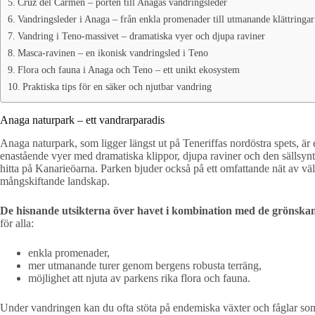
Cruz del Carmen – porten till Anagas vandringsleder
Vandringsleder i Anaga – från enkla promenader till utmanande klättringar
Vandring i Teno-massivet – dramatiska vyer och djupa raviner
Masca-ravinen – en ikonisk vandringsled i Teno
Flora och fauna i Anaga och Teno – ett unikt ekosystem
Praktiska tips för en säker och njutbar vandring
Anaga naturpark – ett vandrarparadis
Anaga naturpark, som ligger längst ut på Teneriffas nordöstra spets, är 
enastående vyer med dramatiska klippor, djupa raviner och den sällsyn
hitta på Kanarieöarna. Parken bjuder också på ett omfattande nät av väl
mångskiftande landskap.
De hisnande utsikterna över havet i kombination med de grönskan
för alla:
enkla promenader,
mer utmanande turer genom bergens robusta terräng,
möjlighet att njuta av parkens rika flora och fauna.
Under vandringen kan du ofta stöta på endemiska växter och fåglar so