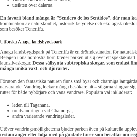
utsikten över dalarna.
En favorit bland många är ”Sendero de los Sentidos”, där man ka
kombination av naturskönhet, historisk betydelse och ekologisk rikedom g
som besöker Teneriffa.
Utforska Anaga landsbygdspark
Anaga landsbygdspark på Teneriffa är en drömdestination för naturälska
Belägen i öns nordöstra hörn breder parken ut sig över ett spektakulär
laurisilvaskogar.
Dessa sällsynta subtropiska skogar, som endast fi
många unika växt- och djurarter.
Förutom den fantastiska naturen finns små byar och charmiga lantgårdar a
närvarande. Vandring lockar många besökare hit – stigarna slingrar sig 
rutter för både nybörjare och vana vandrare. Populära val inkluderar:
leden till Taganana,
rundvandringen vid Chamorga,
andra varierande vandringsleder.
Utöver vandringsmöjligheterna bjuder parken även på kulturella upplev
restauranger eller följa med på guidade turer som berättar om reg