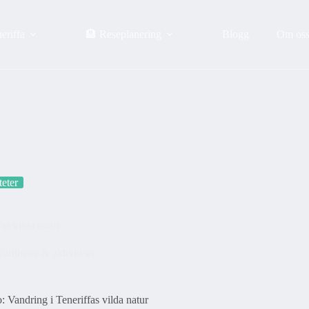
eriffa
🏨 Reseplanering
Blogg
Om os
teter
as vilda natur
ärdheter & aktiviteter
 Vandring i Teneriffas vilda natur