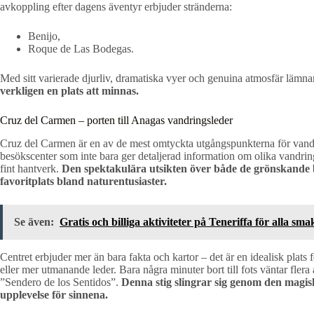
avkoppling efter dagens äventyr erbjuder stränderna:
Benijo,
Roque de Las Bodegas.
Med sitt varierade djurliv, dramatiska vyer och genuina atmosfär lämn
verkligen en plats att minnas.
Cruz del Carmen – porten till Anagas vandringsleder
Cruz del Carmen är en av de mest omtyckta utgångspunkterna för vandri
besökscenter som inte bara ger detaljerad information om olika vandrin
fint hantverk.
Den spektakulära utsikten över både de grönskande be
favoritplats bland naturentusiaster.
Se även:
Gratis och billiga aktiviteter på Teneriffa för alla sma
Centret erbjuder mer än bara fakta och kartor – det är en idealisk plats f
eller mer utmanande leder. Bara några minuter bort till fots väntar fler
”Sendero de los Sentidos”.
Denna stig slingrar sig genom den magis
upplevelse för sinnena.